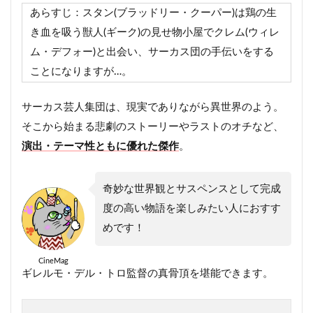
技の印象
あらすじ：スタン(ブラッドリー・クーパー)は鶏の生
6.1
ギレルモ・デル・トロ監督
き血を吸う獣人(ギーク)の見せ物小屋でクレム(ウィレ
6.2
スタン｜ブラッドリー・クーパー
ム・デフォー)と出会い、サーカス団の手伝いをする
ことになりますが…。
6.3
その他の登場キャラ・キャスト画像と印象
7
最後のまとめ
サーカス芸人集団は、現実でありながら異世界のよう。
そこから始まる悲劇のストーリーやラストのオチなど、
演出・テーマ性ともに優れた傑作
。
奇妙な世界観とサスペンスとして完成
度の高い物語を楽しみたい人におすす
めです！
CineMag
ギレルモ・デル・トロ監督の真骨頂を堪能できます。