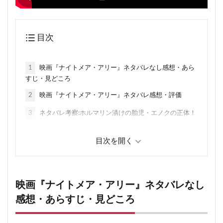
目次
1
映画『ナイトメア・アリー』ネタバレなし感想・あら
すじ・見どころ
2
映画『ナイトメア・アリー』ネタバレ感想・評価
3
ネタバレ考察:ホルマリン漬けの胎児・エノクの正体！
3.1
エノクに呪われた主人公スタン
3.2
心理学者リリス博士の胸の傷・エレクトラコンプ
レックス
4
ギレルモ・デル・トロ監督の演出の凄さ
映画『ナイトメア・アリー』ネタバレなし
5
映画『ナイトメア・アリー』ネタバレあらすじ解説
感想・あらすじ・見どころ
6
映画『ナイトメア・アリー』作品情報・キャストと演