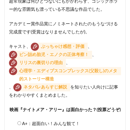
超常現象は何ひとつないにもかかわらず、ゴシックホラ
ー的な雰囲気も漂っている不思議な作品でした。
アカデミー賞作品賞にノミネートされたのもうなづける
完成度です(受賞はなりませんでしたが)。
キャスト、
ぶっちゃけ感想・評価
、
ビン詰め胎児・エノクの正体考察！
、
リリスの裏切りの理由
、
心理学・エディプスコンプレックス(父殺し)のメタ
的ストーリー構造
、
ネタバレあらすじ解説
を知りたい人向けに記事
をわかりやすくまとめました。
映画『ナイトメア・アリー』は面白かった？(投票どうぞ)
A+：超面白い！みんな観て！