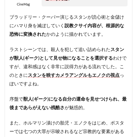
CineMag
ブラッドリー・クーパー演じるスタンが読心術と金儲け
にハマり身を滅ぼしていく
説教クサイ内容が、根源的な
恐怖に変換された
かのように描かれています。
ラストシーンでは、殺人を犯して追い詰められた
スタン
が獣人(ギーク)として見せ物になることを選択する
わけで
すが、違和感はなく非常に説得力がある流れでした。こ
のときに
スタンを映すカメラアングルもエノクの視点
っ
ぽいですよね。
序盤で
獣人(ギーク)になる自分の運命を見せつけられ、最
後まであらがえない残酷さ
が魅惑的。
また、ホルマリン漬けの胎児・エノクをはじめ、ポスタ
ーでは七つの大罪が示唆されるなど宗教的な要素がある