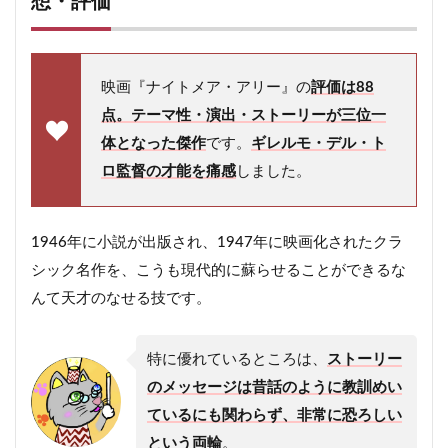
想・評価
映画『ナイトメア・アリー』の
評価は88
点。テーマ性・演出・ストーリーが三位一
体となった傑作
です。
ギレルモ・デル・ト
ロ監督の才能を痛感
しました。
1946年に小説が出版され、1947年に映画化されたクラ
シック名作を、こうも現代的に蘇らせることができるな
んて天才のなせる技です。
特に優れているところは、
ストーリー
のメッセージは昔話のように教訓めい
ているにも関わらず、非常に恐ろしい
という両輪
。