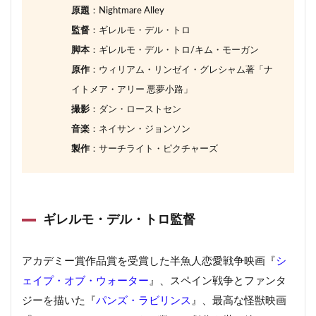
原題
：Nightmare Alley
監督
：ギレルモ・デル・トロ
脚本
：ギレルモ・デル・トロ/キム・モーガン
原作
：ウィリアム・リンゼイ・グレシャム著「ナ
イトメア・アリー 悪夢小路」
撮影
：ダン・ローストセン
音楽
：ネイサン・ジョンソン
製作
：サーチライト・ピクチャーズ
ギレルモ・デル・トロ監督
アカデミー賞作品賞を受賞した半魚人恋愛戦争映画『
シ
ェイプ・オブ・ウォーター
』、スペイン戦争とファンタ
ジーを描いた『
パンズ・ラビリンス
』、最高な怪獣映画