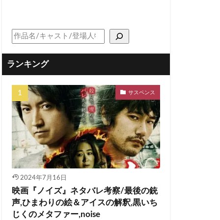
ランキング
サスペンス
2024年7月16日
映画『ノイズ』ネタバレ考察/最後の銃
声,ひまわりの絵＆アイスの解釈,黒いち
じくのメタファー,noise