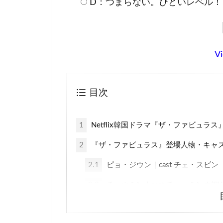
D：つまらない。ひどいレベル！
Vi
目次
1
Netflix韓国ドラマ『ザ・ファビュラ
2
『ザ・ファビュラス』登場人物・キャ
2.1
ピョ・ジウン｜cast チェ・スビン
2.2
チ・ウミン｜cast チェ・ミンホ(SHI
2.3
その他のキャスト