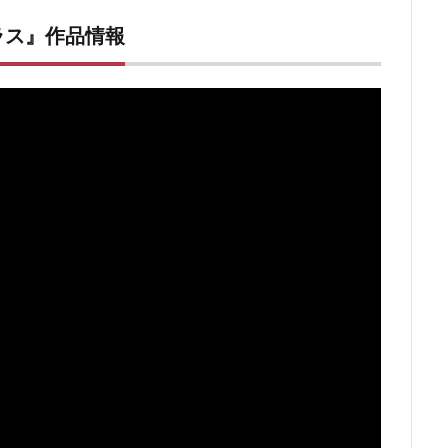
ュラス』作品情報
ス』ネタバレ感想・評価
える
結末解説(ネタバレ)