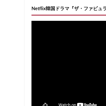
3
Netflix『ザ・ファビュラス』あらすじ
Netflix韓国ドラマ『ザ・ファビ
4
ネタバレなし感想・海外評価
5
Netflix韓国ドラマ『ザ・ファビュラ
5.1
ファッション業界の階級社会が笑
5.2
キャラや設定もグッド
5.3
ストーリーの完成度は微妙
6
韓国ドラマ『ザ・ファビュラス』ラスト
7
最後のまとめ
7.1
2022年12月配信の韓国ドラマ
7.2
2022年Netflix配信ドラマ