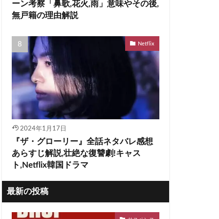
ーン考察「鼻歌,花火,雨」意味やその後,
無戸籍の理由解説
Netflix
2024年1月17日
『ザ・グローリー』全話ネタバレ感想
あらすじ解説,壮絶な復讐劇!キャス
ト,Netflix韓国ドラマ
最新の投稿