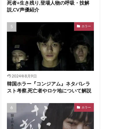
死者+生き残り,登場人物の呼吸・技解
説,CV声優紹介
ホラー
2024年8月9日
韓国ホラー『コンジアム』ネタバレラ
スト考察,死亡者やロケ地について解説
ホラー