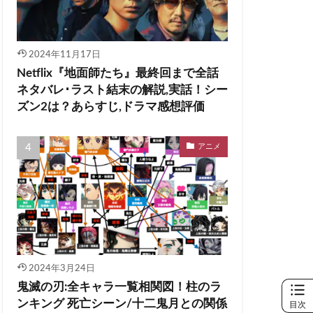
2024年11月17日
Netflix『地面師たち』最終回まで全話
ネタバレ･ラスト結末の解説,実話！シー
ズン2は？あらすじ,ドラマ感想評価
アニメ
2024年3月24日
鬼滅の刃:全キャラ一覧相関図！柱のラ
ンキング 死亡シーン/十二鬼月との関係
目次