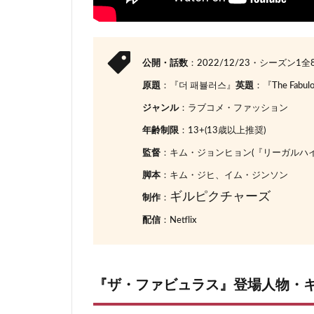
公開・話数
：2022/12/23・シーズン1全
原題
：『더 패뷸러스』
英題
：『The Fabul
ジャンル
：ラブコメ・ファッション
年齢制限
：13+(13歳以上推奨)
監督
：キム・ジョンヒョン(『リーガルハイ
脚本
：キム・ジヒ、イム・ジンソン
ギルピクチャーズ
制作
：
配信
：Netflix
『ザ・ファビュラス』登場人物・