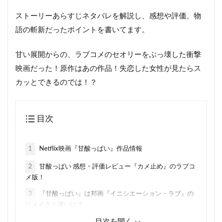
ストーリーあらすじネタバレを解説し、感想や評価、物
語の斬新だったポイントを書いてます。
甘い展開からの、ラブコメのセオリーをぶっ壊した衝撃
映画だった！原作はあの作品！失恋した女性が見たらス
カッとできるのでは！？
目次
1
Netflix映画『甘酸っぱい』作品情報
2
甘酸っぱい 感想・評価レビュー『カメ止め』のラブコ
メ版！
3
『甘酸っぱい』は邦画『イニシエーション・ラブ』の
リメイク！違いは？
4
男女の恋愛のすれ違いをシニカルに描く！