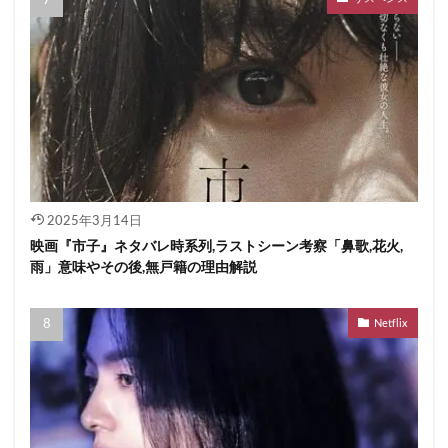
2025年3月14日
映画『市子』ネタバレ時系列,ラストシーン考察「鼻歌,花火,
雨」意味やその後,無戸籍の理由解説
Netflix