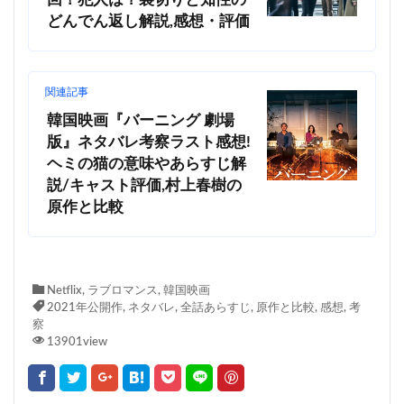
回！犯人は？裏切りと知性の
どんでん返し解説,感想・評価
関連記事
韓国映画『バーニング 劇場
版』ネタバレ考察ラスト感想!
ヘミの猫の意味やあらすじ解
説/キャスト評価,村上春樹の
原作と比較
Netflix
,
ラブロマンス
,
韓国映画
2021年公開作
,
ネタバレ
,
全話あらすじ
,
原作と比較
,
感想
,
考
察
13901view