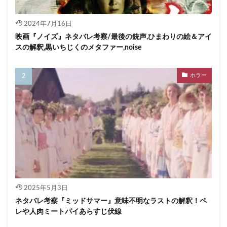
2024年7月16日
映画『ノイズ』ネタバレ考察/最後の銃声,ひまわりの絵＆アイ
スの解釈,黒いちじくのメタファー,noise
ホラー
2025年5月3日
ネタバレ考察『ミッドサマー』意味不明なラストの解釈！ペ
レや人肉ミートパイあらすじ伏線