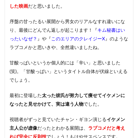
した映画
だと思いました。
序盤の甘ったるい展開から男女のリアルなすれ違いにな
り、最後にどんでん返しが起こります！『
キム秘書はい
ったいなぜ？
』や『
このエリアのクレイジーX
』のような
ラブコメかと思いきや、全然違いましたね。
甘酸っぱいというか個人的には「辛い」と思いました
(笑)。「甘酸っぱい」というタイトル自体が伏線といえる
でしょう。
最初に登場した
太った彼氏が努力して痩せてイケメンに
なったと見せかけて、実は違う人物
でした。
視聴者がずっと見ていたチャン・ギヨン演じる
イケメン
主人公が虚像
だったとわかる展開は、
ラブコメだと考え
れば完全に反則技
でしょう！もはやサスペンスです。