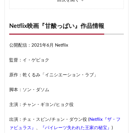
5
Netflix映画『甘酸っぱい』ネタバレあらすじ解説
6
終わりのまとめ
Netflix映画『甘酸っぱい』作品情報
6.1
2021ネトフリ配信の韓流映画・ドラマのおすす
めレビュー！
公開配信：2021年6月 Netflix
監督：イ・ゲビョク
原作：乾くるみ「イニシエーション・ラブ」
脚本：ソン・ダソム
主演：チャン・ギヨン/ヒョク役
出演：チェ・スビン/チョン・ダウン役 (
Netflix『ザ・フ
ァビュラス』
、
『パイレーツ失われた王家の秘宝』
)