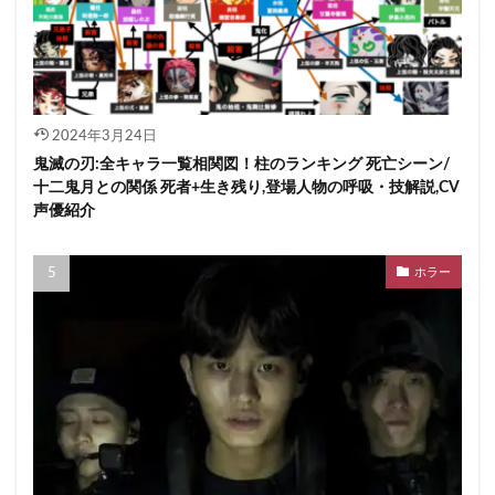
2024年3月24日
鬼滅の刃:全キャラ一覧相関図！柱のランキング 死亡シーン/
十二鬼月との関係 死者+生き残り,登場人物の呼吸・技解説,CV
声優紹介
ホラー