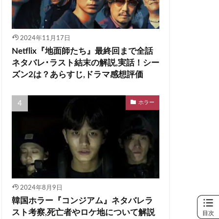
2024年11月17日
Netflix『地面師たち』最終回まで全話
ネタバレ･ラスト結末の解説,実話！シー
ズン2は？あらすじ,ドラマ感想評価
ホラー
2024年8月9日
韓国ホラー『コンジアム』ネタバレラ
スト考察,死亡者やロケ地について解説
目次