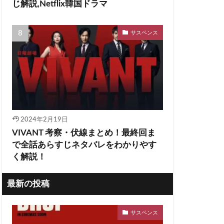
じ解説,Netflix韓国ドラマ
サスペンス
2024年2月19日
VIVANT 考察・伏線まとめ！最終回ま
で全話あらすじネタバレをわかりやす
く解説！
最新の投稿
サスペンス