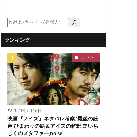
ランキング
サスペンス
2024年7月16日
映画『ノイズ』ネタバレ考察/最後の銃
声,ひまわりの絵＆アイスの解釈,黒いち
じくのメタファー,noise