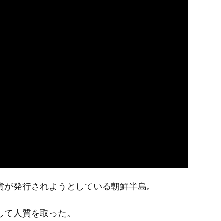
タバレ
貨が発行されようとしている朝鮮半島。
して人質を取った。