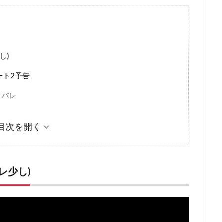
し)
ート2予告
タバレ
タバレ
レ少し)
タバレ