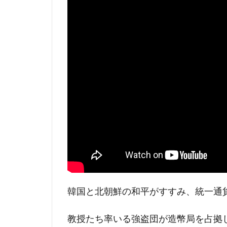
4.1
9話のあらすじ
4.2
エピソード9 感想
5
『ペーパー・ハウス・コリア』10話 ネ
5.1
10話あらすじ
5.2
エピソード10 感想
韓国と北朝鮮の和平がすすみ、統一通
教授たち率いる強盗団が造幣局を占拠