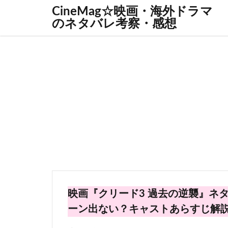
CineMag☆映画・海外ドラマ
のネタバレ考察・感想
映画『クリード3 過去の逆襲』ネ
ーン出ない？キャストあらすじ解