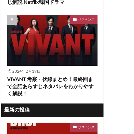
じ解説,Netflix韓国ドラマ
サスペンス
2024年2月19日
VIVANT 考察・伏線まとめ！最終回ま
で全話あらすじネタバレをわかりやす
く解説！
最新の投稿
サスペンス