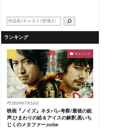
ランキング
サスペンス
2024年7月16日
映画『ノイズ』ネタバレ考察/最後の銃
声,ひまわりの絵＆アイスの解釈,黒いち
じくのメタファー,noise