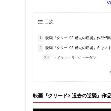
Vi
目次
1
映画『クリード3 過去の逆襲』作品情
2
映画『クリード3 過去の逆襲』キャス
2.1
マイケル・B・ジョーダン
2.2
ジョナサン・メジャース
2.3
テッサ・トンプソン
2.4
その他キャスト
映画『クリード3 過去の逆襲』作
3
映画『クリード3 過去の逆襲』あらす
4
ネタバレなし感想・海外評価