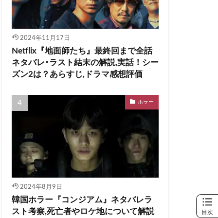
2024年11月17日
Netflix『地面師たち』最終回まで全話
ネタバレ･ラスト結末の解説,実話！シー
ズン2は？あらすじ,ドラマ感想評価
ホラー
2024年8月9日
韓国ホラー『コンジアム』ネタバレラ
スト考察,死亡者やロケ地について解説
目次