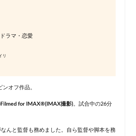
ドラマ・恋愛
イリ
ピンオフ作品。
ed for IMAX®(IMAX撮影)
。試合中の26分
！
がなんと監督も務めました。自ら監督や脚本を務