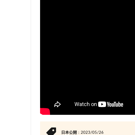
5
映画『クリード3 過去の逆襲』ネタバ
5.1
人間ドラマがイマイチ
5.2
IMAXでのボクシングはどうだっ
5.3
特別短編アニメの内容も超微妙
6
映画『クリード3 過去の逆襲』ネタバ
6.1
デイムの作戦、クリードの過去
6.2
アドニスの現役復帰、猛特訓
6.3
ラスト結末
7
最後のまとめ
7.1
2023年公開映画レビュー
日本公開
：2023/05/26