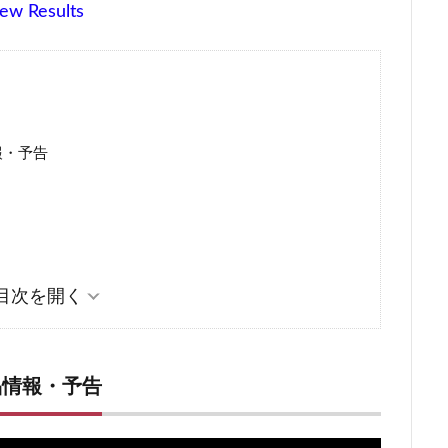
ew Results
報・予告
ト
品情報・予告
じ