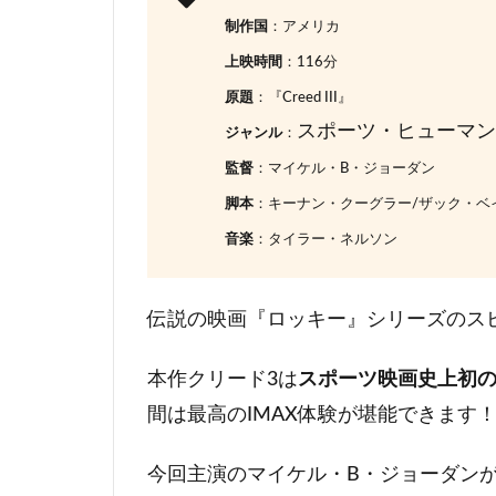
制作国
：アメリカ
上映時間
：116分
原題
：『Creed III』
スポーツ・ヒューマン
ジャンル
：
監督
：マイケル・B・ジョーダン
脚本
：キーナン・クーグラー/ザック・ベ
音楽
：タイラー・ネルソン
伝説の映画『ロッキー』シリーズのス
本作クリード3は
スポーツ映画史上初のFilm
間は最高のIMAX体験が堪能できます
今回主演のマイケル・B・ジョーダン