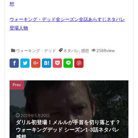
想
ウォーキング・デッド全シーズン全話あらすじネタバレ
登場人物
ウォーキング・デッド
ネタバレ
,
感想
2588view
Prev
2019年5月20日
ダリル初登場！メルルが手首を切り落とす？
ウォーキングデッド シーズン1-3話ネタバレ
感想