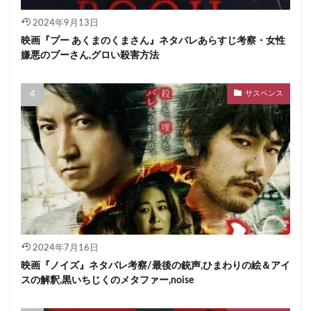
2024年9月13日
映画『プー あくまのくまさん』ネタバレあらすじ考察・女性
嫌悪のプーさん,グロい殺害方法
サスペンス
2024年7月16日
映画『ノイズ』ネタバレ考察/最後の銃声,ひまわりの絵＆アイ
スの解釈,黒いちじくのメタファー,noise