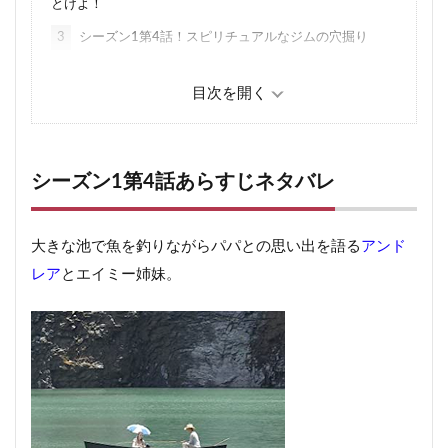
とけよ！
3
シーズン1第4話！スピリチュアルなジムの穴掘り
4
ウォーキング・デッドシーズン1第4話感想
5
ウォーキング・デッドで銃にサイレンサーつけれ
ば！？
6
ウォーキング・デッドは何も考えずに観れるドラマ
シーズン1第4話あらすじネタバレ
6.1
ウォーキング・デッド(TWD)1-4話「エイミー死
亡」 関連記事
大きな池で魚を釣りながらパパとの思い出を語る
アンド
レア
とエイミー姉妹。