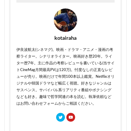
kotairaha
伊良波航太(シネマグ)。映画・ドラマ・アニメ・漫画の考
察ライター。シナリオライター。映画好き歴20年。ライ
ター歴7年。主に作品の考察レビューを書いている(当サイ
トCineMag月間最高PVは120万)。忖度なしの正直なレビ
ューが売り。映画だけで年間100本以上鑑賞。Netflixオリ
ジナルや韓国ドラマなど幅広く視聴。好きなジャンルは
サスペンス。サバイバル系リアリティ番組やボクシング
なども好き。趣味で哲学関連の本を読む。執筆依頼など
はお問い合わせフォームからご相談ください。