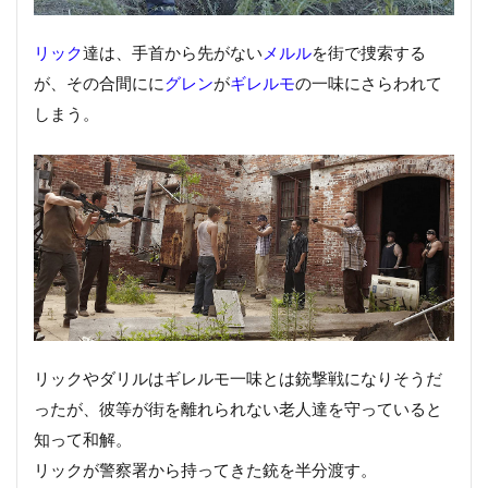
リック
達は、手首から先がない
メルル
を街で捜索する
が、その合間にに
グレン
が
ギレルモ
の一味にさらわれて
しまう。
リックやダリルはギレルモ一味とは銃撃戦になりそうだ
ったが、彼等が街を離れられない老人達を守っていると
知って和解。
リックが警察署から持ってきた銃を半分渡す。