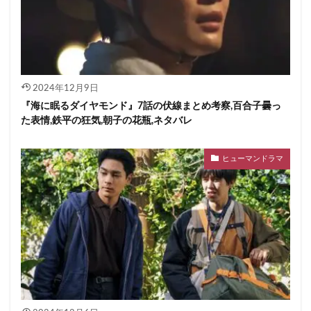
2024年12月9日
『海に眠るダイヤモンド』7話の伏線まとめ考察,百合子曇っ
た表情,鉄平の狂気,朝子の花瓶,ネタバレ
ヒューマンドラマ