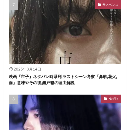
サスペンス
2025年3月14日
映画『市子』ネタバレ時系列,ラストシーン考察「鼻歌,花火,
雨」意味やその後,無戸籍の理由解説
Netflix