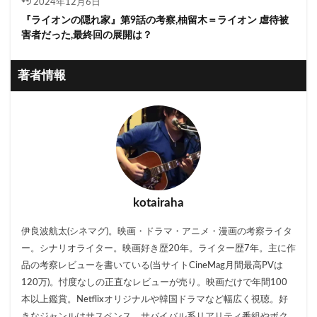
2024年12月6日
『ライオンの隠れ家』第9話の考察,柚留木＝ライオン 虐待被
害者だった,最終回の展開は？
著者情報
kotairaha
伊良波航太(シネマグ)。映画・ドラマ・アニメ・漫画の考察ライタ
ー。シナリオライター。映画好き歴20年。ライター歴7年。主に作
品の考察レビューを書いている(当サイトCineMag月間最高PVは
120万)。忖度なしの正直なレビューが売り。映画だけで年間100
本以上鑑賞。Netflixオリジナルや韓国ドラマなど幅広く視聴。好
きなジャンルはサスペンス。サバイバル系リアリティ番組やボク