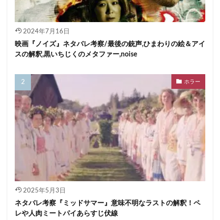
2024年7月16日
映画『ノイズ』ネタバレ考察/最後の銃声,ひまわりの絵＆アイ
スの解釈,黒いちじくのメタファー,noise
ホラー
2025年5月3日
ネタバレ考察『ミッドサマー』意味不明なラストの解釈！ペ
レや人肉ミートパイあらすじ伏線