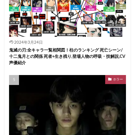
2024年3月24日
鬼滅の刃:全キャラ一覧相関図！柱のランキング 死亡シーン/
十二鬼月との関係 死者+生き残り,登場人物の呼吸・技解説,CV
声優紹介
ホラー