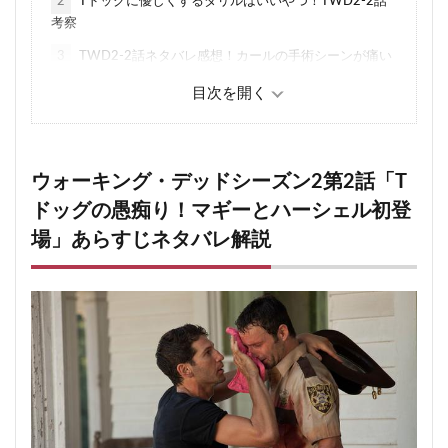
2
Tドッグに優しくするダリルはいいやつ！TWD2-2話
考察
3
TWD2-2話ネタバレ感想！カールの手術シーンが痛い
4
キリストに嫌われるリック
5
獣医のハーシェルは人間の手術できるの！？
6
TWDで山にいるウォーカーの始末方法
ウォーキング・デッドシーズン2第2話「T
7
ウォーカーを焼くことができれば
ドッグの愚痴り！マギーとハーシェル初登
7.1
次の話ウォーキング・デッド(TWD)シーズン2第
場」あらすじネタバレ解説
2話の関連記事