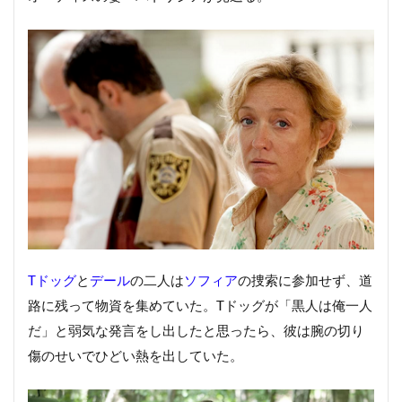
Tドッグ
と
デール
の二人は
ソフィア
の捜索に参加せず、道
路に残って物資を集めていた。Tドッグが「黒人は俺一人
だ」と弱気な発言をし出したと思ったら、彼は腕の切り
傷のせいでひどい熱を出していた。