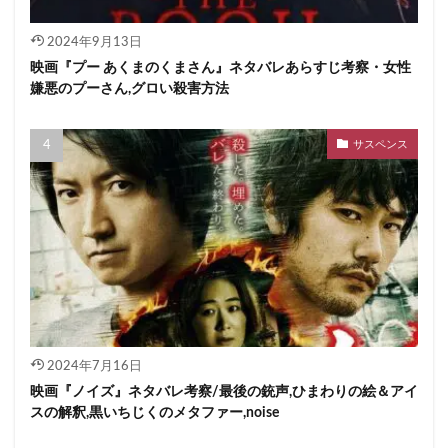
2024年9月13日
映画『プー あくまのくまさん』ネタバレあらすじ考察・女性
嫌悪のプーさん,グロい殺害方法
サスペンス
2024年7月16日
映画『ノイズ』ネタバレ考察/最後の銃声,ひまわりの絵＆アイ
スの解釈,黒いちじくのメタファー,noise