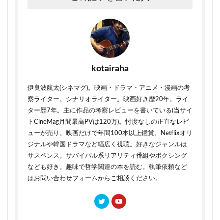
kotairaha
伊良波航太(シネマグ)。映画・ドラマ・アニメ・漫画の考
察ライター。シナリオライター。映画好き歴20年。ライ
ター歴7年。主に作品の考察レビューを書いている(当サイ
トCineMag月間最高PVは120万)。忖度なしの正直なレビ
ューが売り。映画だけで年間100本以上鑑賞。Netflixオリ
ジナルや韓国ドラマなど幅広く視聴。好きなジャンルは
サスペンス。サバイバル系リアリティ番組やボクシング
なども好き。趣味で哲学関連の本を読む。執筆依頼など
はお問い合わせフォームからご相談ください。