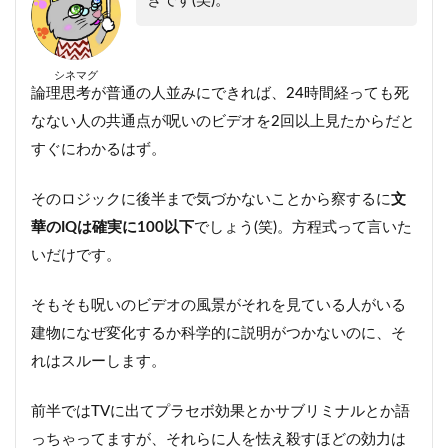
ぎです(笑)。
シネマグ
論理思考が普通の人並みにできれば、24時間経っても死
なない人の共通点が呪いのビデオを2回以上見たからだと
すぐにわかるはず。
そのロジックに後半まで気づかないことから察するに
文
華のIQは確実に100以下
でしょう(笑)。方程式って言いた
いだけです。
そもそも呪いのビデオの風景がそれを見ている人がいる
建物になぜ変化するか科学的に説明がつかないのに、そ
れはスルーします。
前半ではTVに出てプラセボ効果とかサブリミナルとか語
っちゃってますが、それらに人を怯え殺すほどの効力は