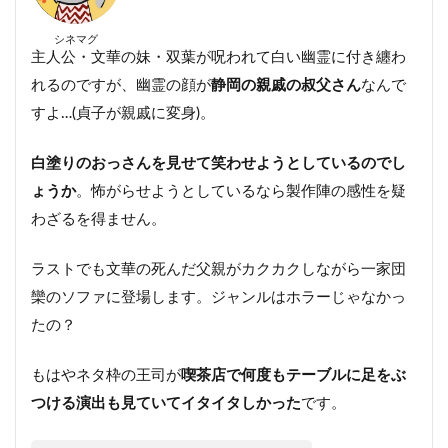
シネマグ
主人公・文華の妹・双葉が呪われて白い幽霊に付き纏わ
れるのですが、幽霊の顔が
静岡の親戚の叔父さん
なんで
すよ…(貞子が親戚に変身)。
白塗りのおっさんを見せて笑わせようとしているのでし
ょうか
。怖がらせようとしているなら製作陣の感性を疑
わざるを得ません。
ラストでも文華の死んだ父親がカクカクしながら一家団
欒のソファに登場します。ジャンルはホラーじゃなかっ
たの？
もはやネタ枠の王司が
喫茶店で何度もテーブルに足をぶ
つける演出も見ていてイタイタしかった
です。