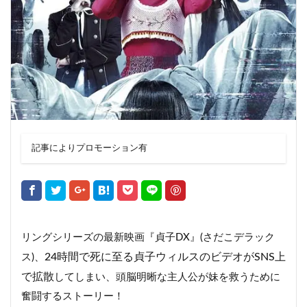
記事によりプロモーション有
リングシリーズの最新映画『貞子DX』(さだこデラック
24時間で死に至る貞子ウィルスのビデオがSNS上
ス)、
で拡散
してしまい、頭脳明晰な主人公が妹を救うために
奮闘するストーリー！