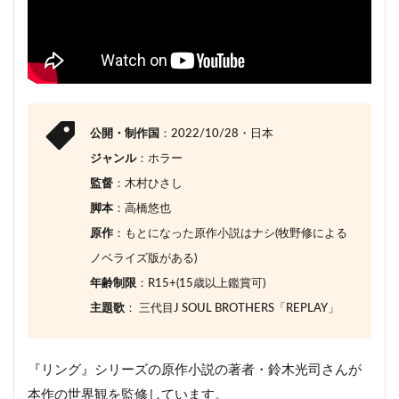
6.1
貞子が親戚のおじさんに
6.2
呪いは終わっていない
6.3
ラスト結末
6.4
エンドロール
公開・制作国
：2022/10/28・日本
7
最後のまとめ
ジャンル
：ホラー
監督
：木村ひさし
脚本
：高橋悠也
原作
：もとになった原作小説はナシ(牧野修による
ノベライズ版がある)
年齢制限
：R15+(15歳以上鑑賞可)
主題歌
： 三代目J SOUL BROTHERS「REPLAY」
『リング』シリーズの原作小説の著者・鈴木光司さんが
本作の世界観を監修しています。