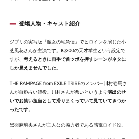
登場人物・キャスト紹介
ジブリの実写版『魔女の宅急便』でヒロインを演じた小
芝風花さんが主演です。IQ200の天才学生という設定で
すが、
考えるときに両手で首ツボを押すシーンがネタに
しか見えませんでした
。
THE RAMPAGE from EXILE TRIBEのメンバー川村壱⾺さ
んが自称占い師役。川村さんが悪いというより
演出のせ
いでお笑い担当として滑りまくっていて見ていてきつか
ったです
。
⿊⽻⿇璃央さんが主人公の協⼒者である感電ロイド役。