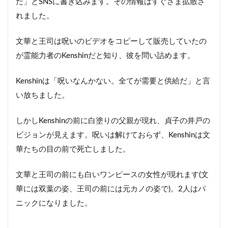
だ」とSNSに書き込みます。その情報はすぐさま拡散さ
れました。
文華と王司は呪いのビデオをコピーして販売していたの
が霊能力者のKenshinだと知り、彼を問い詰めます。
Kenshinは「呪いなんかない。全てが需要と供給だ」と言
い放ちました。
しかしKenshinの前に白塗りの父親が現れ、貞子の井戸の
ビジョンが見えます。呪いは解けておらず、Kenshinは文
華たちの目の前で死亡しました。
文華と王司の前にも白いワンピースの女性が現れます(文
華には双葉の姿、王司の前には元カノの姿で)。2人はパ
ニックになりました。