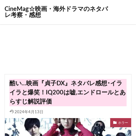
CineMag☆映画・海外ドラマのネタバ
レ考察・感想
酷い…映画『貞子DX』ネタバレ感想･イラ
イラと爆笑！IQ200は嘘,エンドロールとあ
らすじ解説評価
2024年4月13日
ホラー