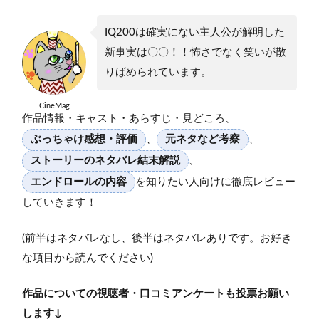
IQ200は確実にない主人公が解明した
新事実は〇〇！！怖さでなく笑いが散
りばめられています。
CineMag
作品情報・キャスト・あらすじ・見どころ、
ぶっちゃけ感想・評価
、
元ネタなど考察
、
ストーリーのネタバレ結末解説
、
エンドロールの内容
を知りたい人向けに徹底レビュー
していきます！
(前半はネタバレなし、後半はネタバレありです。お好き
な項目から読んでください)
作品についての視聴者・口コミアンケートも投票お願い
します↓