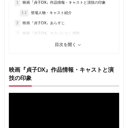
1
映画『貞子DX』作品情報・キャストと演技の印象
1.1
登場人物・キャスト紹介
2
映画『貞子DX』あらすじ
3
映画『貞子DX』ネタバレなし感想
4
映画『貞子DX』ネタバレ感想・酷評
4.1
怖いというより笑える
4.2
IQ200は盛りすぎ
映画『貞子DX』作品情報・キャストと演
4.3
良かった点
技の印象
5
貞子DX 徹底考察
5.1
元ネタはこれ
5.2
貞子がデジタルタトゥーに！
5.3
貞子DXの目的は何なの？
6
映画『貞子DX』ネタバレあらすじ解説