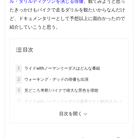
ル・ダリルディクソンを演じる俳優
。観てみようと思っ
たきっかけもバイクで走るダリルを観たいからなんだけ
ど、ドキュメンタリーとして予想以上に面白かったので
紹介していこうと思う。
目次
1
ライドwithノーマンリーダスはどんな番組
2
ウォーキング・デッドの俳優も出演
3
見どころ考察/バイクで雄大な景色を堪能
4
ライドwithノーマンリーダスの豪華ゲスト解説(ネタバ
レ)
5
地域のソウルフードを堪能
6
各地のバイク団体を巡礼