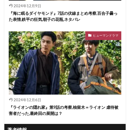
2024年12月9日
『海に眠るダイヤモンド』7話の伏線まとめ考察,百合子曇っ
た表情,鉄平の狂気,朝子の花瓶,ネタバレ
ヒューマンドラマ
2024年12月6日
『ライオンの隠れ家』第9話の考察,柚留木＝ライオン 虐待被
害者だった,最終回の展開は？