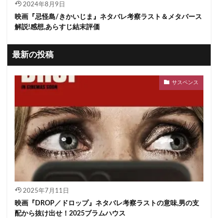
2024年8月9日
映画『忌怪島/きかいじま』ネタバレ考察ラスト＆メタバース
解説!感想,あらすじ結末評価
最新の投稿
サスペンス
2025年7月11日
映画『DROP／ドロップ』ネタバレ考察ラストの意味,男の支
配から抜け出せ！2025ブラムハウス