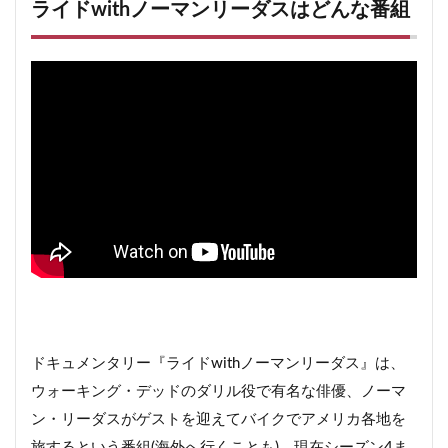
ライドwithノーマンリーダスはどんな番組
7
ライドwithノーマンリーダスのまとめ
ドキュメンタリー『ライドwithノーマンリーダス』は、
ウォーキング・デッドのダリル役で有名な俳優、ノーマ
ン・リーダスがゲストを迎えてバイクでアメリカ各地を
旅するという番組(海外へ行くことも)。現在シーズン4ま