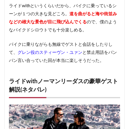
ライドwithというくらいだから、バイクに乗っているシ
ーンが１つの大きな見どころ。
道を曲がると海や街並み
などの雄大な景色が目に飛び込んでくる
ので、僕のよう
なバイクドシロウトでも十分楽しめる。
バイクに乗りながらも無線でゲストと会話をしたりし
て、
グレン役のスティーヴン・ユァン
と禁止用語をバン
バン言い合っていた回が本当に楽しそうだった。
ライドwithノーマンリーダスの豪華ゲスト
解説(ネタバレ)