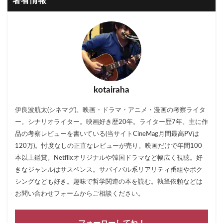
著者情報
kotairaha
伊良波航太(シネマグ)。映画・ドラマ・アニメ・漫画の考察ライタ
ー。シナリオライター。映画好き歴20年。ライター歴7年。主に作
品の考察レビューを書いている(当サイトCineMag月間最高PVは
120万)。忖度なしの正直なレビューが売り。映画だけで年間100
本以上鑑賞。Netflixオリジナルや韓国ドラマなど幅広く視聴。好
きなジャンルはサスペンス。サバイバル系リアリティ番組やボク
シングなども好き。趣味で哲学関連の本を読む。執筆依頼などは
お問い合わせフォームからご相談ください。