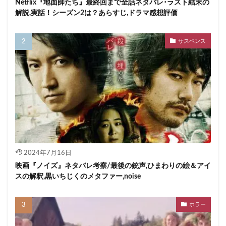
Netflix『地面師たち』最終回まで全話ネタバレ･ラスト結末の
解説,実話！シーズン2は？あらすじ,ドラマ感想評価
サスペンス
2024年7月16日
映画『ノイズ』ネタバレ考察/最後の銃声,ひまわりの絵＆アイ
スの解釈,黒いちじくのメタファー,noise
ホラー