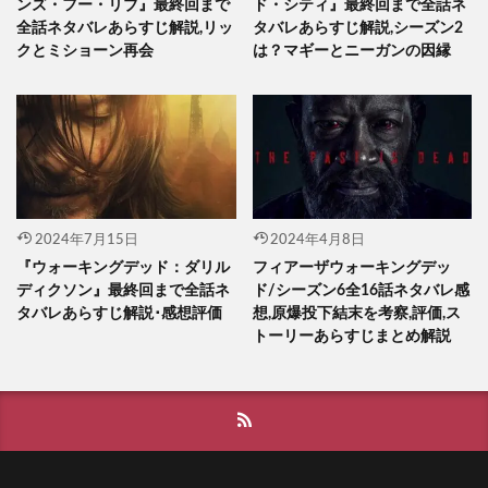
ンズ・フー・リブ』最終回まで
ド・シティ』最終回まで全話ネ
全話ネタバレあらすじ解説,リッ
タバレあらすじ解説,シーズン2
クとミショーン再会
は？マギーとニーガンの因縁
2024年7月15日
2024年4月8日
『ウォーキングデッド：ダリル
フィアーザウォーキングデッ
ディクソン』最終回まで全話ネ
ド/シーズン6全16話ネタバレ感
タバレあらすじ解説･感想評価
想,原爆投下結末を考察,評価,ス
トーリーあらすじまとめ解説