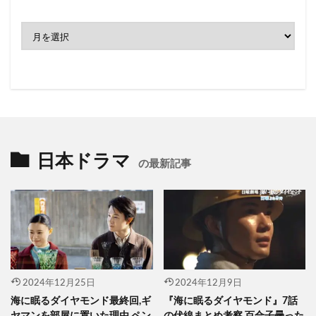
ア
ー
カ
イ
ブ
日本ドラマ
の最新記事
2024年12月25日
2024年12月9日
海に眠るダイヤモンド最終回,ギ
『海に眠るダイヤモンド』7話
ヤマンを部屋に置いた理由,ペン
の伏線まとめ考察,百合子曇った