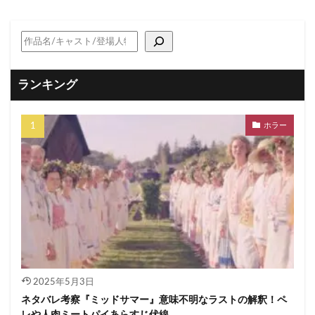
ランキング
ホラー
2025年5月3日
ネタバレ考察『ミッドサマー』意味不明なラストの解釈！ペ
レや人肉ミートパイあらすじ伏線