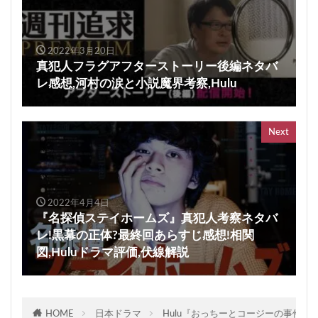
2022年3月20日
真犯人フラグアフターストーリー後編ネタバ
レ感想,河村の涙と小説魔界考察,Hulu
Next
2022年4月4日
『名探偵ステイホームズ』真犯人考察ネタバ
レ!黒幕の正体?最終回あらすじ感想!相関
図,Huluドラマ評価,伏線解説
HOME
日本ドラマ
Hulu『おっちーとコージーの事件