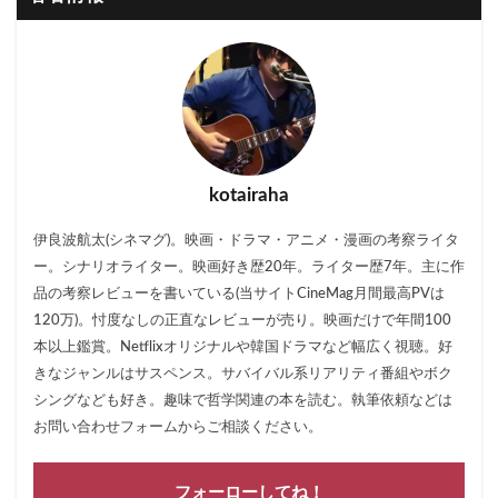
kotairaha
伊良波航太(シネマグ)。映画・ドラマ・アニメ・漫画の考察ライタ
ー。シナリオライター。映画好き歴20年。ライター歴7年。主に作
品の考察レビューを書いている(当サイトCineMag月間最高PVは
120万)。忖度なしの正直なレビューが売り。映画だけで年間100
本以上鑑賞。Netflixオリジナルや韓国ドラマなど幅広く視聴。好
きなジャンルはサスペンス。サバイバル系リアリティ番組やボク
シングなども好き。趣味で哲学関連の本を読む。執筆依頼などは
お問い合わせフォームからご相談ください。
フォーローしてね！