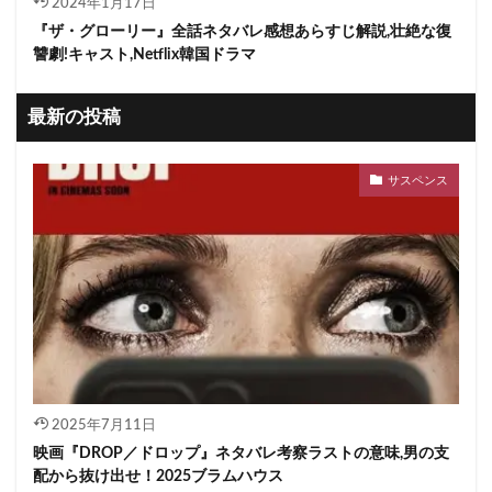
2024年1月17日
『ザ・グローリー』全話ネタバレ感想あらすじ解説,壮絶な復
讐劇!キャスト,Netflix韓国ドラマ
最新の投稿
サスペンス
2025年7月11日
映画『DROP／ドロップ』ネタバレ考察ラストの意味,男の支
配から抜け出せ！2025ブラムハウス