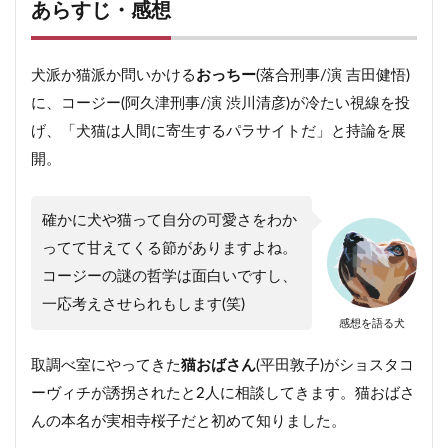
あらすじ・感想
犬派か猫派か問いかける
おっちー
(落合刑事/演 吉田健悟)
に、コージー(阿久津刑事/演 渋川清彦)が冷たい視線を投
げ、「犬猫は人間に寄生するパラサイトだ」と持論を展
開。
確かに犬や猫って自分の可愛さをわか
ってて甘えてくる節がありますよね。
コージーの謎の哲学は面白いですし、
一応考えさせられもします(笑)
感想を語る犬
取調べ室にやってきた
猫おばさん
(平田敦子)がショスタコ
ーヴィチが誘拐されたと2人に相談してきます。猫おばさ
んの本名が実相寺桜子だと初めて知りました。