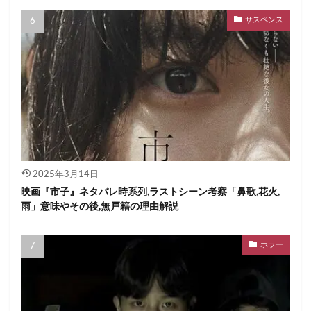
サスペンス
2025年3月14日
映画『市子』ネタバレ時系列,ラストシーン考察「鼻歌,花火,
雨」意味やその後,無戸籍の理由解説
ホラー