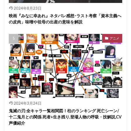
2024年8月23日
映画『みなに幸あれ』ネタバレ感想･ラスト考察「資本主義へ
の皮肉」味噌や祖母の出産の意味を解説
アニメ
2024年3月24日
鬼滅の刃:全キャラ一覧相関図！柱のランキング 死亡シーン/
十二鬼月との関係 死者+生き残り,登場人物の呼吸・技解説,CV
声優紹介