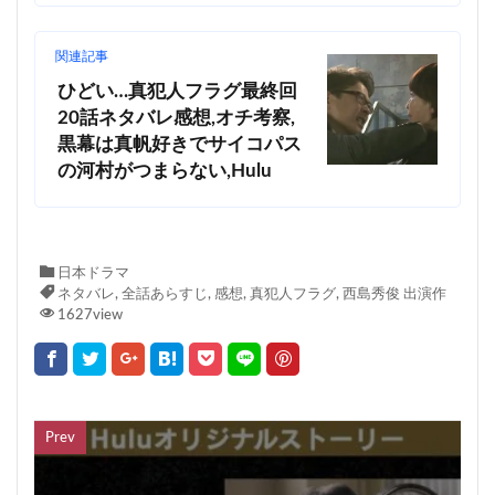
関連記事
ひどい…真犯人フラグ最終回
20話ネタバレ感想,オチ考察,
黒幕は真帆好きでサイコパス
の河村がつまらない,Hulu
日本ドラマ
ネタバレ
,
全話あらすじ
,
感想
,
真犯人フラグ
,
西島秀俊 出演作
1627view
Prev