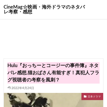
CineMag☆映画・海外ドラマのネタバ
レ考察・感想
Hulu『おっちーとコージーの事件簿』ネタ
バレ感想,猫おばさん有能すぎ！真犯人フラ
グ視聴者の考察を風刺？
2022年4月24日
日本ドラマ