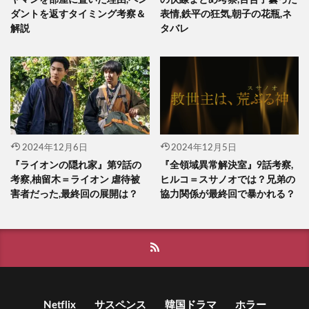
ダントを返すタイミング考察＆
表情,鉄平の狂気,朝子の花瓶,ネ
解説
タバレ
2024年12月6日
2024年12月5日
『ライオンの隠れ家』第9話の
『全領域異常解決室』9話考察,
考察,柚留木＝ライオン 虐待被
ヒルコ＝スサノオでは？兄弟の
害者だった,最終回の展開は？
協力関係が最終回で暴かれる？
Netflix
サスペンス
韓国ドラマ
ホラー