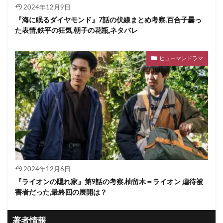
2024年12月9日
『海に眠るダイヤモンド』7話の伏線まとめ考察,百合子曇っ
た表情,鉄平の狂気,朝子の花瓶,ネタバレ
ヒューマンドラマ
2024年12月6日
『ライオンの隠れ家』第9話の考察,柚留木＝ライオン 虐待被
害者だった,最終回の展開は？
著者情報