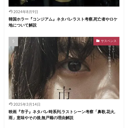
2024年8月9日
韓国ホラー『コンジアム』ネタバレラスト考察,死亡者やロケ
地について解説
サスペンス
2025年3月14日
映画『市子』ネタバレ時系列,ラストシーン考察「鼻歌,花火,
雨」意味やその後,無戸籍の理由解説