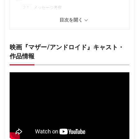
2.1
メッセージ考察
3
Netflix映画『マザー/アンドロイド』ネタバレあらす
じ解説
4
最後のまとめ
映画『マザー/アンドロイド』キャスト・
4.1
NetflixSFアクションサスペンス映画ネタバレ関連
記事
作品情報