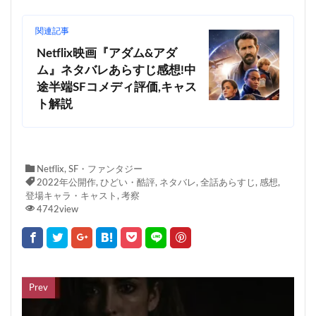
関連記事
Netflix映画『アダム&アダ
ム』ネタバレあらすじ感想!中
途半端SFコメディ評価,キャス
ト解説
Netflix
,
SF・ファンタジー
2022年公開作
,
ひどい・酷評
,
ネタバレ
,
全話あらすじ
,
感想
,
登場キャラ・キャスト
,
考察
4742view
Prev