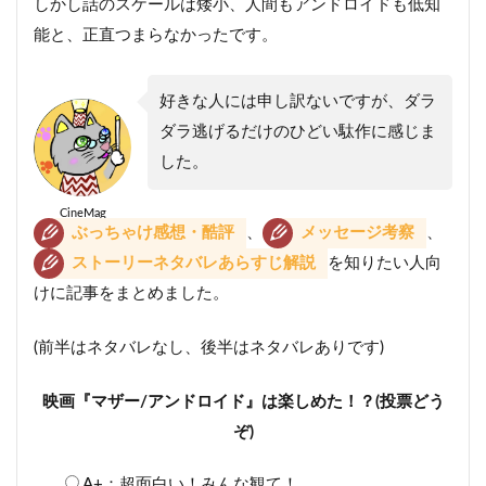
しかし話のスケールは矮小、人間もアンドロイドも低知
能と、正直つまらなかったです。
好きな人には申し訳ないですが、ダラ
ダラ逃げるだけのひどい駄作に感じま
した。
CineMag
ぶっちゃけ感想・酷評
、
メッセージ考察
、
ストーリーネタバレあらすじ解説
を知りたい人向
けに記事をまとめました。
(前半はネタバレなし、後半はネタバレありです)
映画『マザー/アンドロイド』は楽しめた！？(投票どう
ぞ)
A+：超面白い！みんな観て！