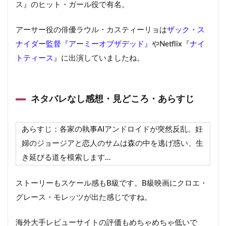
ス』のヒット・ガール役で有名。
アーサー役の俳優ラウル・カスティーリョは
ザック・ス
ナイダー監督『アーミーオブザデッド』
やNetflix『
ナイ
トティース
』に出演していましたね。
ネタバレなし感想・見どころ・あらすじ
あらすじ：各家の執事AIアンドロイドが突然反乱。妊
婦のジョージアと恋人のサムは森の中を逃げ惑い、生
き延びる道を模索します…
ストーリーもスケール感もB級です。B級映画にクロエ・
グレース・モレッツが出た感じですね。
海外大手レビューサイトの評価もめちゃめちゃ低いで