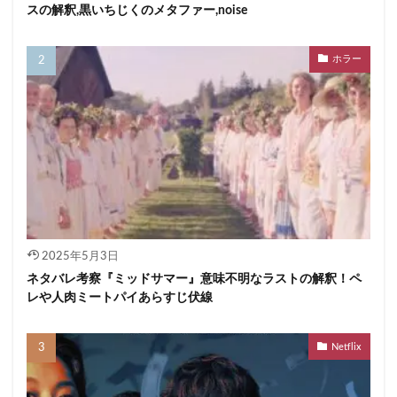
スの解釈,黒いちじくのメタファー,noise
ホラー
2025年5月3日
ネタバレ考察『ミッドサマー』意味不明なラストの解釈！ペ
レや人肉ミートパイあらすじ伏線
Netflix