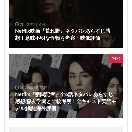
2022年1月6日
Netflix映画『荒れ野』ネタバレあらすじ感
想！意味不明な怪物を考察・映像評価
Next
2022年1月23日
Netflix『新聞記者』全6話ネタバレあらすじ
感想:森友学園と比較考察！全キャスト実話モ
デル解説,海外評価