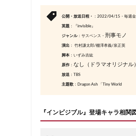
10
最後のまとめ
公開・放送日程・
：2022/04/15・毎
10.1
2022年4月日本ドラマ・ネタバ
英題
：『invisible』
刑事モノ
ジャンル
：サスペンス・
演出
： 竹村謙太郎/棚澤孝義/泉正英
脚本
：いずみ吉紘
なし（ドラマオリジナル
原作
：
放送
：TBS
主題歌
：Dragon Ash 「Tiny World
『インビジブル』登場キャラ相関