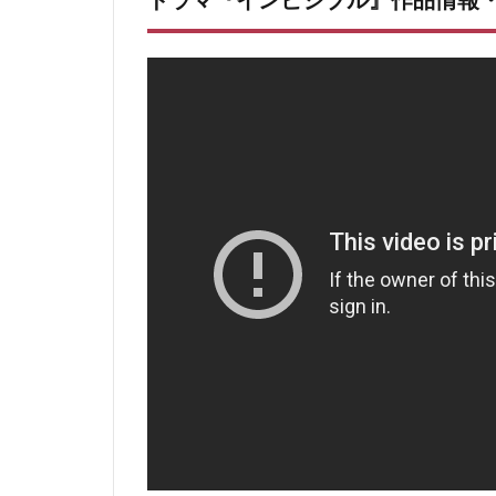
ドラマ『インビジブル』作品情報
5.2
第1話の感想まとめ
6
第2話ネタバレあらすじ感想・考察
6.1
第2話考察：キリコの目的
6.2
第2話 感想
7
第3話ネタバレ感想・考察
7.1
第3話 感想：強引すぎる捜査に爆
8
第4話 ネタバレ感想
8.1
ストーリー
8.2
第4話感想
9
第5話ネタバレ感想
9.1
ストーリー
9.2
感想・考察