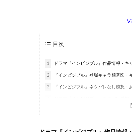
Vi
目次
1
ドラマ『インビジブル』作品情報・キ
2
『インビジブル』登場キャラ相関図・
3
『インビジブル』ネタバレなし感想・
4
ドラマ『インビジブル』ネタバレ感想
5
第1話ネタバレあらすじ感想・考察
5.1
キリコの正体や伏線：第1話考察