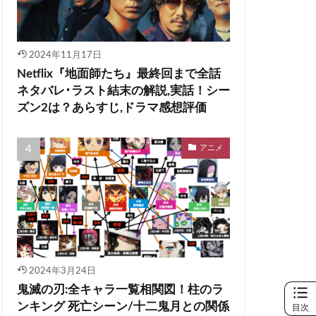
2024年11月17日
Netflix『地面師たち』最終回まで全話
ネタバレ･ラスト結末の解説,実話！シー
ズン2は？あらすじ,ドラマ感想評価
アニメ
2024年3月24日
鬼滅の刃:全キャラ一覧相関図！柱のラ
ンキング 死亡シーン/十二鬼月との関係
目次