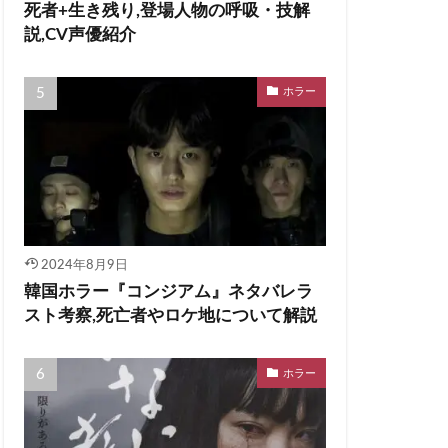
死者+生き残り,登場人物の呼吸・技解
説,CV声優紹介
ホラー
2024年8月9日
韓国ホラー『コンジアム』ネタバレラ
スト考察,死亡者やロケ地について解説
ホラー