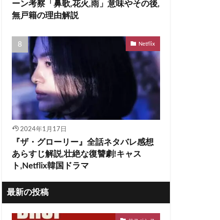
ーン考察「鼻歌,花火,雨」意味やその後,
無戸籍の理由解説
Netflix
2024年1月17日
『ザ・グローリー』全話ネタバレ感想
あらすじ解説,壮絶な復讐劇!キャス
ト,Netflix韓国ドラマ
最新の投稿