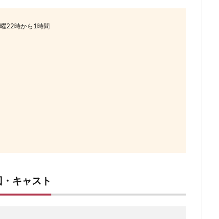
週金曜22時から1時間
レ感想関連記事
）
図・キャスト