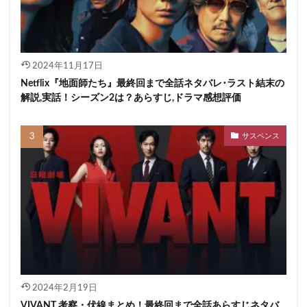
2024年11月17日
Netflix『地面師たち』最終回まで全話ネタバレ･ラスト結末の
解説,実話！シーズン2は？あらすじ,ドラマ感想評価
サスペンス
2024年2月19日
VIVANT 考察・伏線まとめ！最終回まで全話あらすじネタバ