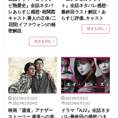
ビ熱愛史』全話ネタバ
ト』全話ネタバレ感想･
レあらすじ感想･相関図
最終回ラスト解説！あ
キャスト,番人の正体/二
らすじ評価,,キャスト
花院(イファウォン)の秘
続きを読む
密解説
続きを読む
2023年2月22日
2023年2月4日
2023年2月24日
2023年6月13日
映画「湯道」アナザー
ドラマ『A2Z』全話ネタ
ストーリー 湯道への道:
バレ最終回の感想:つま