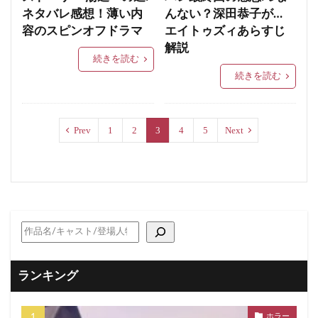
ネタバレ感想！薄い内
んない？深田恭子が…
容のスピンオフドラマ
エイトゥズィあらすじ
解説
続きを読む
続きを読む
Prev
1
2
3
4
5
Next
ランキング
ホラー