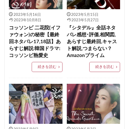
2023年5月16日
2023年5月15日
2023年10月8日
2023年5月27日
コッソンビ 二花院(イフ
『シタデル』全話ネタ
ァウォン)の秘密【最終
バレ感想･評価,相関図,
回ネタバレ17,18話】あ
あらすじ最終回,キャス
らすじ解説:韓国ドラマ:
ト解説,つまらない？
コッソンビ熱愛史
Amazonプライム
続きを読む
続きを読む