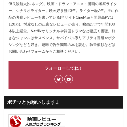
伊良波航太(シネマグ)。映画・ドラマ・アニメ・漫画の考察ライタ
ー。シナリオライター。映画好き歴20年。ライター歴7年。主に作
品の考察レビューを書いている(当サイトCineMag月間最高PVは
120万)。忖度なしの正直なレビューが売り。映画だけで年間100
本以上鑑賞。Netflixオリジナルや韓国ドラマなど幅広く視聴。好
きなジャンルはサスペンス。サバイバル系リアリティ番組やボク
シングなども好き。趣味で哲学関連の本を読む。執筆依頼などは
お問い合わせフォームからご相談ください。
フォーローしてね！
ポチッとお願いします↓