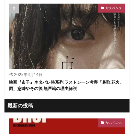
サスペンス
2025年3月14日
映画『市子』ネタバレ時系列,ラストシーン考察「鼻歌,花火,
雨」意味やその後,無戸籍の理由解説
最新の投稿
サスペンス