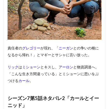
責任者の
グレゴリー
が現れ、「
ニーガン
との争いの種に
なるから帰れ！」とマギーとサシャに言い放った。
リック
は
ミショーン
とキスし、
アーロン
と物資調達へ。
「こんな生き方間違っている」とミショーンに思いをぶ
つける
カール
。
シーズン7第5話ネタバレ2「カールとイー
ニッド」