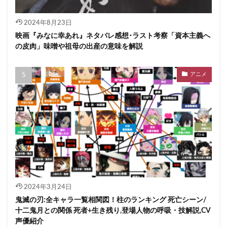
2024年8月23日
映画『みなに幸あれ』ネタバレ感想･ラスト考察「資本主義へ
の皮肉」味噌や祖母の出産の意味を解説
アニメ
2024年3月24日
鬼滅の刃:全キャラ一覧相関図！柱のランキング 死亡シーン/
十二鬼月との関係 死者+生き残り,登場人物の呼吸・技解説,CV
声優紹介