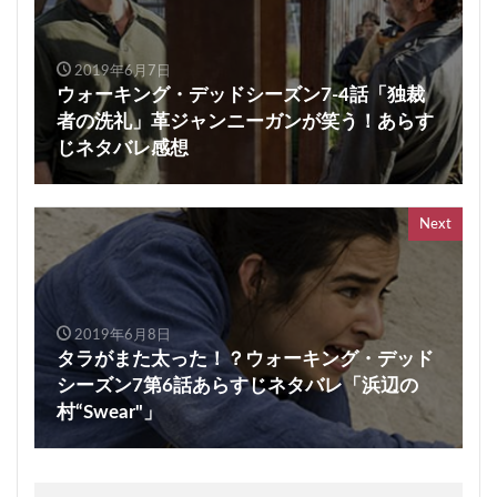
2019年6月7日
ウォーキング・デッドシーズン7-4話「独裁
者の洗礼」革ジャンニーガンが笑う！あらす
じネタバレ感想
Next
2019年6月8日
タラがまた太った！？ウォーキング・デッド
シーズン7第6話あらすじネタバレ「浜辺の
村“Swear"」