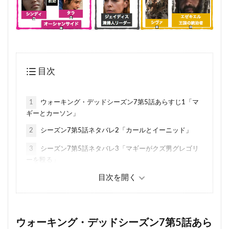
目次
1
ウォーキング・デッドシーズン7第5話あらすじ1「マ
ギーとカーソン」
2
シーズン7第5話ネタバレ2「カールとイーニッド」
3
シーズン7第5話ネタバレ3「マギーがクズ男グレゴリ
ーを殴る」
4
マギー、カール、サシャ復讐の誓いと矛盾
5
ウォーキング・デッドの矛盾考察 ヒルトップの守りが
薄すぎ
ウォーキング・デッドシーズン7第5話あら
6
シーズン7第5話感想 カールは生きて帰れるのか？