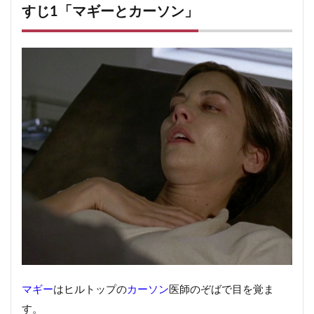
すじ1「マギーとカーソン」
6.1
次の話ウォーキング・デッドシーズン7第6話
6.2
前の話 ウォーキング・デッドシーズン7第4話
6.3
ウォーキング・デッド(TWD)7-5話 関連記事
マギー
はヒルトップの
カーソン
医師のぞばで目を覚ま
す。