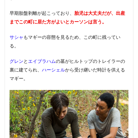
早期胎盤剥離が起こっており、
胎児は大丈夫だが、出産
までこの町に居た方がよいとカーソンは言う。
サシャ
もマギーの容態を見るため、この町に残ってい
る。
グレン
と
エイブラハム
の墓がヒルトップのトレイラーの
裏に建てられ、
ハーシェル
から受け継いだ時計を供える
マギー。