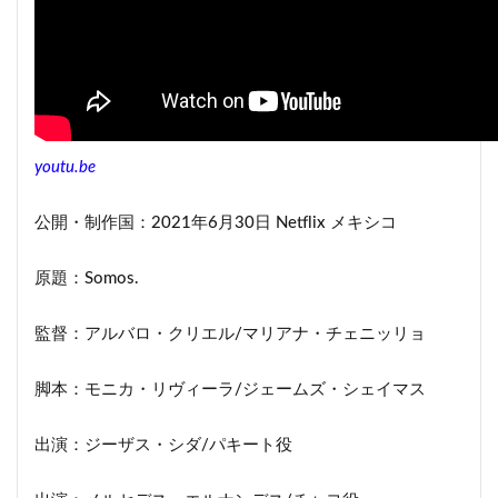
4.11
娼婦ナジェリ
5
メキシコの麻薬カルテル「ロス・セタス」
6
印象的なメキシコの風景
7
まとめ
youtu.be
7.1
Netflix社会派作品ネタバレ感想おすすめ記事
公開・制作国：2021年6月30日 Netflix メキシコ
原題：Somos.
監督：アルバロ・クリエル/マリアナ・チェニッリョ
脚本：モニカ・リヴィーラ/ジェームズ・シェイマス
出演：ジーザス・シダ/パキート役