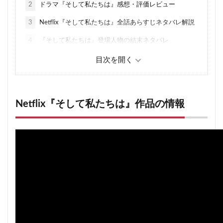
2
ドラマ『そして私たちは』感想・評価レビュー
3
Netflix『そして私たちは』全話あらすじネタバレ解説
4
『そして私たちは』登場人物の結末ネタバレ
4.1
パキート(写真右)
4.2
チャヨ
4.3
ベンハミン・リナレス
Netflix『そして私たちは』作品の情報
4.4
ヘクター(カルテル構成員)
4.5
チェマ
4.6
イレーネ
4.7
ナンシー(女子高生)
4.8
アルマンド(高校生)
4.9
サムエル(転校生)
4.10
モラレス(カルテル最高幹部)