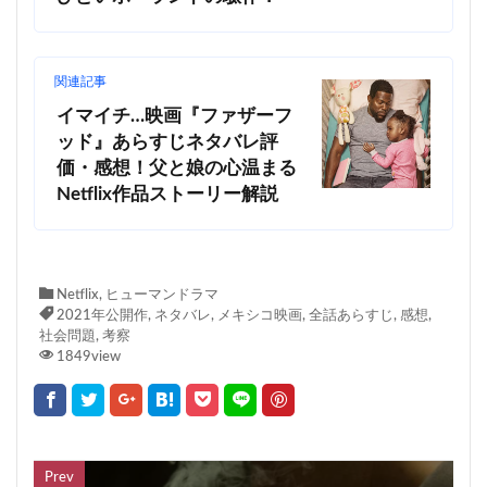
関連記事
イマイチ…映画『ファザーフ
ッド』あらすじネタバレ評
価・感想！父と娘の心温まる
Netflix作品ストーリー解説
Netflix
,
ヒューマンドラマ
2021年公開作
,
ネタバレ
,
メキシコ映画
,
全話あらすじ
,
感想
,
社会問題
,
考察
1849view
Prev