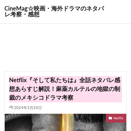
CineMag☆映画・海外ドラマのネタバ
レ考察・感想
Netflix『そして私たちは』全話ネタバレ感
想あらすじ解説！麻薬カルテルの地獄の制
裁のメキシコドラマ考察
2024年3月24日
Netflix