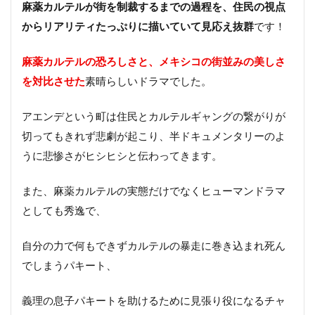
麻薬カルテルが街を制裁するまでの過程を、住民の視点
からリアリティたっぷりに描いていて見応え抜群
です！
麻薬カルテルの恐ろしさと、メキシコの街並みの美しさ
を対比させた
素晴らしいドラマでした。
アエンデという町は住民とカルテルギャングの繋がりが
切ってもきれず悲劇が起こり、半ドキュメンタリーのよ
うに悲惨さがヒシヒシと伝わってきます。
また、麻薬カルテルの実態だけでなくヒューマンドラマ
としても秀逸で、
自分の力で何もできずカルテルの暴走に巻き込まれ死ん
でしまうパキート、
義理の息子パキートを助けるために見張り役になるチャ