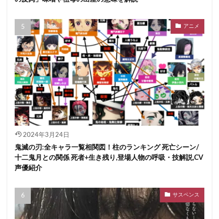
アニメ
2024年3月24日
鬼滅の刃:全キャラ一覧相関図！柱のランキング 死亡シーン/
十二鬼月との関係 死者+生き残り,登場人物の呼吸・技解説,CV
声優紹介
サスペンス