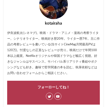
kotairaha
伊良波航太(シネマグ)。映画・ドラマ・アニメ・漫画の考察ライタ
ー。シナリオライター。映画好き歴20年。ライター歴7年。主に作
品の考察レビューを書いている(当サイトCineMag月間最高PVは
120万)。忖度なしの正直なレビューが売り。映画だけで年間100
本以上鑑賞。Netflixオリジナルや韓国ドラマなど幅広く視聴。好
きなジャンルはサスペンス。サバイバル系リアリティ番組やボク
シングなども好き。趣味で哲学関連の本を読む。執筆依頼などは
お問い合わせフォームからご相談ください。
フォーローしてね！