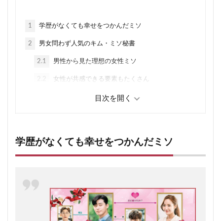
1
学歴がなくても幸せをつかんだミソ
2
男女問わず人気のキム・ミソ秘書
2.1
男性から見た理想の女性ミソ
2.2
女性が共感できる要素もたくさん
3
男が惚れる男、ヨンジュン
3.1
女性から見た理想の男性・ヨンジュン
3.2
男性から見てもヨンジュンはカッコイイ
学歴がなくても幸せをつかんだミソ
4
誘拐トラウマ設定の巧みさ
5
日本のドラマとの違い、主人公2人だけにスポット