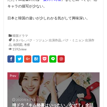
キャラの描写が少ない。
日本と韓国の違いが少しわかる気がして興味深い。
韓国ドラマ
ネタバレ
,
パク・ソジュン 出演作品
,
パク・ミニョン 出演作
品
,
相関図
,
考察
1592view
Prev
2020年8月16日
韓ドラ『キム秘書はいったい、なぜ？』全話