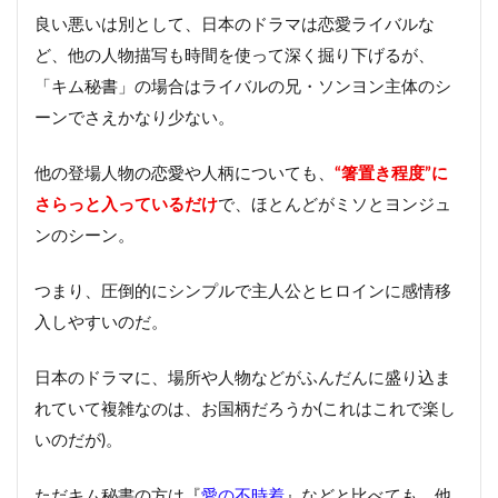
良い悪いは別として、日本のドラマは恋愛ライバルな
ど、他の人物描写も時間を使って深く掘り下げるが、
「キム秘書」の場合はライバルの兄・ソンヨン主体のシ
ーンでさえかなり少ない。
他の登場人物の恋愛や人柄についても、
“箸置き程度”に
さらっと入っているだけ
で、ほとんどがミソとヨンジュ
ンのシーン。
つまり、圧倒的にシンプルで主人公とヒロインに感情移
入しやすいのだ。
日本のドラマに、場所や人物などがふんだんに盛り込ま
れていて複雑なのは、お国柄だろうか(これはこれで楽し
いのだが)。
ただキム秘書の方は『
愛の不時着
』などと比べても、他