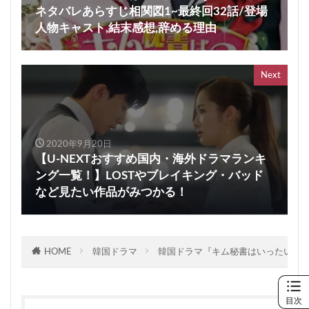
ネタバレあらすじ相関図1~最終回32話/登場
人物キャスト,結末感想,辞める理由
Next
2020年9月20日
【U-NEXTおすすめ国内・海外ドラマランキ
ング一覧！】LOSTやブレイキング・バッド
など見たい作品がみつかる！
HOME
韓国ドラマ
韓国ドラマ『キム秘書はいったいなぜ
目次