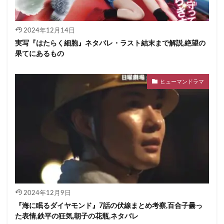
2024年12月14日
実写『はたらく細胞』ネタバレ・ラスト結末まで解説,絶望の
果てにあるもの
ヒューマンドラマ
2024年12月9日
『海に眠るダイヤモンド』7話の伏線まとめ考察,百合子曇っ
た表情,鉄平の狂気,朝子の花瓶,ネタバレ