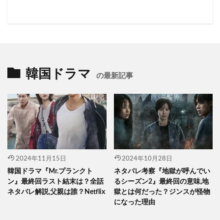
カ
イ
ブ
韓国ドラマ
の最新記事
2024年11月15日
2024年10月28日
韓国ドラマ『Mr.プランクト
ネタバレ考察『地獄が呼んでい
ン』最終回ラスト結末は？全話
るシーズン2』最終回の意味,地
ネタバレ解説,父親は誰？Netflix
獄とは何だった？ジンスが怪物
になった理由