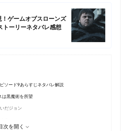
現！ゲームオブスローンズ
ストーリーネタバレ感想
ピソード9あらすじネタバレ解説
スは黒魔術を所望
継いだジョン
務める