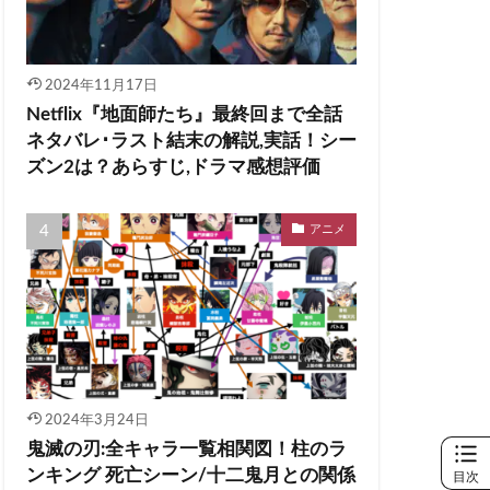
2024年11月17日
Netflix『地面師たち』最終回まで全話
ネタバレ･ラスト結末の解説,実話！シー
ズン2は？あらすじ,ドラマ感想評価
アニメ
2024年3月24日
鬼滅の刃:全キャラ一覧相関図！柱のラ
ンキング 死亡シーン/十二鬼月との関係
目次