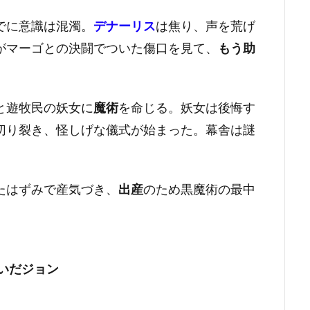
でに意識は混濁。
デナーリス
は焦り、声を荒げ
がマーゴとの決闘でついた傷口を見て、
もう助
と遊牧民の妖女に
魔術
を命じる。妖女は後悔す
切り裂き、怪しげな儀式が始まった。幕舎は謎
たはずみで産気づき、
出産
のため黒魔術の最中
いだジョン