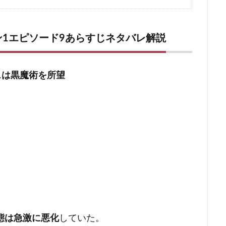
ロブの奇襲
ット死亡
1エピソード9あらすじネタバレ解説
ターク死亡、かわいそすぎる
ネッドの処刑シーンを見るべきだったのでは？
スは黒魔術を所望
レ！ドロゴがまさかの感染症で瀕死
の作戦が有耶無耶すぎる
ズン1 次の話
態は急激に悪化
していた。