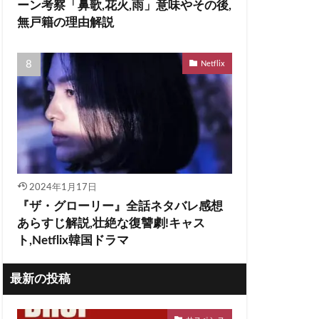
ーン考察「鼻歌,花火,雨」意味やその後,
無戸籍の理由解説
Netflix
2024年1月17日
『ザ・グローリー』全話ネタバレ感想
あらすじ解説,壮絶な復讐劇!キャス
ト,Netflix韓国ドラマ
最新の投稿