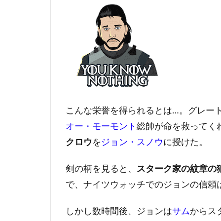
こんな栄誉を得られるとは…。グレー
オー・モーモント
総帥が命を救ってく
クロウ
を
ジョン・スノウ
に授けた。
剣の柄を見ると、
スターク家の紋章の
で、ナイツウォッチでのジョンの信頼
しかし数時間後、ジョンは
サム
からス