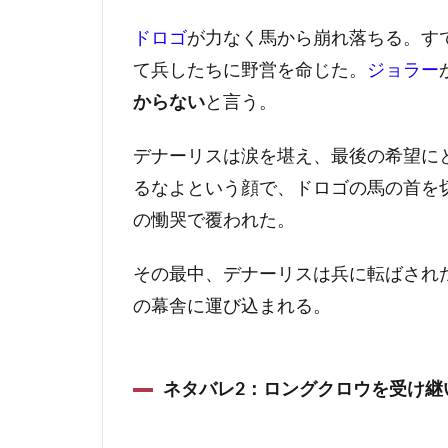
ドロゴ
が力なく馬から崩れ落ちる。す
て兵したちに野営を命じた。
ジョラー
からない
と言う。
デナーリスは涙を堪え、最後の希望に
るなよという顔で、ドロゴの馬の首を
の慟哭で覆われた。
その最中、デナーリスは兵に転ばされ
の幕舎に運び込まれる。
ネタバレ2：ロングクロウを受け継