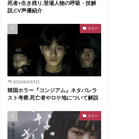
死者+生き残り,登場人物の呼吸・技解
説,CV声優紹介
ホラー
2024年8月9日
韓国ホラー『コンジアム』ネタバレラ
スト考察,死亡者やロケ地について解説
ホラー