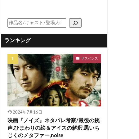
ランキング
サスペンス
2024年7月16日
映画『ノイズ』ネタバレ考察/最後の銃
声,ひまわりの絵＆アイスの解釈,黒いち
じくのメタファー,noise