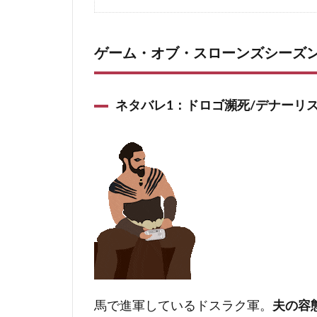
1.4
ネタバレ4：キャトリンの交渉と
1.5
ネタバレ5：ベイラー大聖堂でネ
ゲーム・オブ・スローンズシーズン
2
GOTシーズン1第9話感想/ネッド・ス
3
GOT1-9話ネタバレ考察！アリアは
ネタバレ1：ドロゴ瀕死/デナーリ
4
GOTシーズン1-9話のダメな点ネタバ
5
シーズン1第9話のがっかりな点/戦争
5.1
ゲーム・オブ・スローンズGOTシー
馬で進軍しているドスラク軍。
夫の容