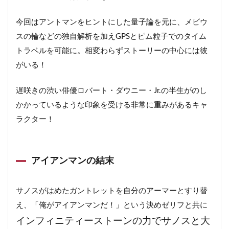
9
キャプテン・マーベル（キャロル・ダンヴァース）＝
今回はアントマンをヒントにした量子論を元に、メビウ
ブリー・ラーソン
スの輪などの独自解析を加えGPSとピム粒子でのタイム
9.1
キャプテンマーベルの結末
トラベルを可能に。相変わらずストーリーの中心には彼
10
ロケット＝ブラッドリー・クーパー（声）
がいる！
10.1
ロケットの結末
遅咲きの渋い俳優ロバート・ダウニー・Jr.の半生がのし
11
ネビュラ＝カレン・ギラン
かかっているような印象を受ける非常に重みがあるキャ
11.1
ネビュラの結末
ラクター！
12
ドクター・ストレンジ（スティーヴン・ストレン
ジ）＝ベネディクト・カンバーバッチ
アイアンマンの結末
12.1
ドクターストレンジの結末
13
スパイダーマン（ピーター・パーカー）＝トム・ホ
サノスがはめたガントレットを自分のアーマーとすり替
ランド
え、「俺がアイアンマンだ！」という決めゼリフと共に
13.1
スパイダーマンの結末
インフィニティーストーンの力でサノスと大