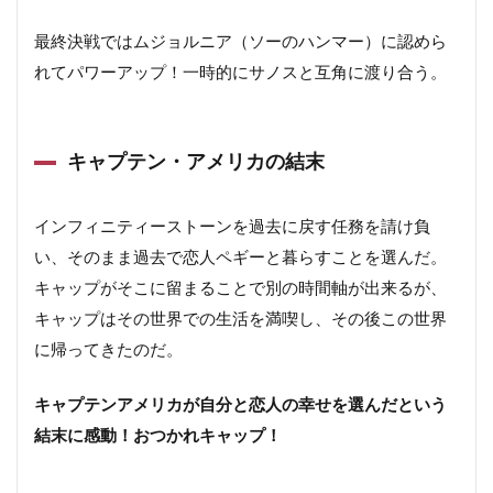
26
ニック・フューリー＝サミュエル・L・ジャクソン
最終決戦ではムジョルニア（ソーのハンマー）に認めら
26.1
ニックフューリーの結末
れてパワーアップ！一時的にサノスと互角に渡り合う。
27
ワスプ（ホープ・ヴァン・ダイン）＝エヴァンジェ
リン・リリー
キャプテン・アメリカの結末
27.1
ワスプの結末
28
マリア・ヒル＝コビー・スマルダーズ
インフィニティーストーンを過去に戻す任務を請け負
28.1
マリアの結末
い、そのまま過去で恋人ペギーと暮らすことを選んだ。
キャップがそこに留まることで別の時間軸が出来るが、
29
ウルヴァリン
キャップはその世界での生活を満喫し、その後この世界
30
ヒーロー以外の人物の結末＆キャスト
に帰ってきたのだ。
30.1
ペッパー・ポッツ＝グウィネス・パルトロー
キャプテンアメリカが自分と恋人の幸せを選んだという
30.2
ハッピー・ホーガン＝ジョン・ファヴロー
結末に感動！おつかれキャップ！
30.3
ハーレー・キーナー＝タイ・シンプキンス
30.4
アキヒロ＝真田広之