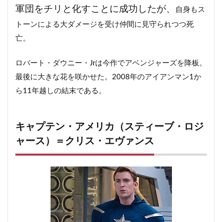
14
ブラックパンサー（ティ・チャラ）＝チャドウィッ
軍団をチリと化すことに成功したが、
自身もス
ク・ボーズマン
トーンによる大ダメージを受け仲間に見守られつつ死
14.1
ブラックパンサーの結末
亡。
15
スターロード（ピーター・クイル）＝クリス・プラ
ット
ロバート・ダウニー・Jrは今作でアベンジャーズを降板。
15.1
クイルの結末
最後に大きな花を咲かせた。2008年のアイアンマン1か
ら11年越しの結末である。
16
ガモーラ＝ゾーイ・サルダナ
16.1
ガモーラの結末
キャプテン・アメリカ（スティーブ・ロジ
17
ドラックス＝デイヴ・バウティスタ
ャース）＝クリス・エヴァンス
17.1
ドラックスの結末
18
グルート＝ヴィン・ディーゼル（声）
18.1
グルートの結末
19
マンティス＝ポム・クレメンティーエフ
19.1
マンティスの結末