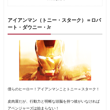
3
ハルク（ブルース・バナー）＝マーク・ラファロ
3.1
ハルクの結末
アイアンマン（トニー・スターク）＝ロバ
4
ソー＝クリス・ヘムズワース
ート・ダウニー・Jr
4.1
ソーの結末
5
ブラック・ウィドウ（ナターシャ・ロマノフ）＝スカ
ーレット・ヨハンソン
5.1
ブラックウィドウ＝ナターシャの結末
6
ホークアイ（クリント・バートン）＝ジェレミー・レ
ナー
6.1
ホークアイの結末
7
ウォーマシン（ジェームズ・“ローディ”・ローズ）＝
僕らのヒーロー！アイアンマンことトニー＝スターク！
ドン・チードル
8
アントマン（スコット・ラング）＝ポール・ラッド
皮肉屋だが、行動力と明晰な頭脳を持つ彼がいなければ
アベンジャーズは始まらない！
8.1
アントマンの結末