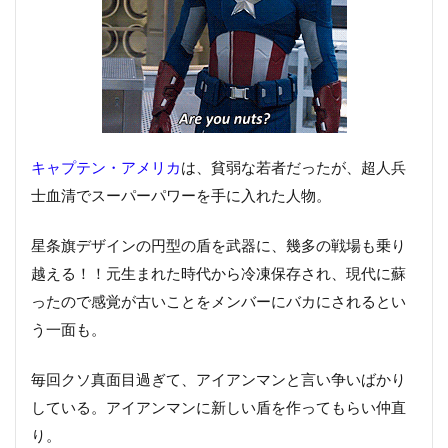
20
スカーレット・ウィッチ（ワンダ・マキシモフ）＝
エリザベス・オルセン
20.1
スカーレット・ウィッチの結末
21
ヴィジョン＝ポール・ベタニー
22
ロキ＝トム・ヒドルストン
キャプテン・アメリカ
は、貧弱な若者だったが、超人兵
22.1
実は死を回避していた？ロキの意外な結末！
士血清でスーパーパワーを手に入れた人物。
23
ヘイムダル
星条旗デザインの円型の盾を武器に、幾多の戦場も乗り
23.1
ヘイムダルはストーンのパワーで生き返った？
越える！！元生まれた時代から冷凍保存され、現代に蘇
24
ファルコン（サム・ウィルソン）＝アンソニー・マ
ったので感覚が古いことをメンバーにバカにされるとい
ッキー
う一面も。
24.1
ファルコンの結末
毎回クソ真面目過ぎて、アイアンマンと言い争いばかり
25
ウィンター・ソルジャー（バッキー・バーンズ）＝
している。アイアンマンに新しい盾を作ってもらい仲直
セバスチャン・スタン
り。
25.1
ウィンターソルジャーバッキーの結末