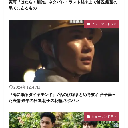
実写『はたらく細胞』ネタバレ・ラスト結末まで解説,絶望の
果てにあるもの
ヒューマンドラマ
2024年12月9日
『海に眠るダイヤモンド』7話の伏線まとめ考察,百合子曇っ
た表情,鉄平の狂気,朝子の花瓶,ネタバレ
ヒューマンドラマ