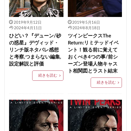
2019年9月12日
2019年5月16日
2024年4月11日
2024年8月18日
ひどい？『デューン/砂
ツインピークスThe
の惑星』デヴィッド・
Return:リミテッドイベ
リンチ版ネタバレ感想
ント！観る前に覚えて
と考察,つまらない編集,
おくべき4つの事/前シ
設定解説と評価
ーズン登場人物キャス
ト相関図とラスト結末
続きを読む
続きを読む