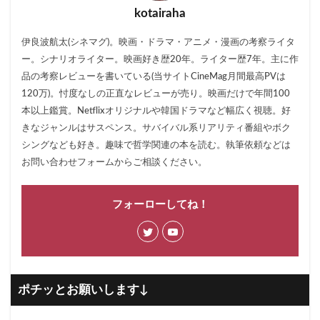
kotairaha
伊良波航太(シネマグ)。映画・ドラマ・アニメ・漫画の考察ライタ
ー。シナリオライター。映画好き歴20年。ライター歴7年。主に作
品の考察レビューを書いている(当サイトCineMag月間最高PVは
120万)。忖度なしの正直なレビューが売り。映画だけで年間100
本以上鑑賞。Netflixオリジナルや韓国ドラマなど幅広く視聴。好
きなジャンルはサスペンス。サバイバル系リアリティ番組やボク
シングなども好き。趣味で哲学関連の本を読む。執筆依頼などは
お問い合わせフォームからご相談ください。
フォーローしてね！
ポチッとお願いします↓