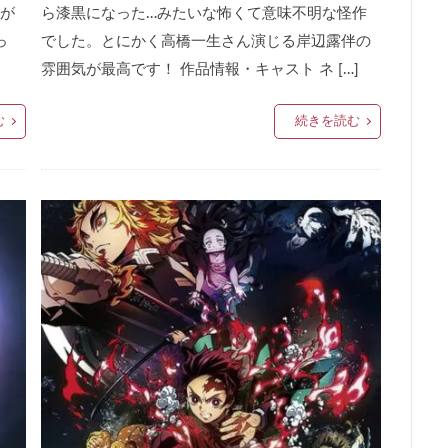
が
ら漆黒になった…みたいな怖くて意味不明な怪作
っ
でした。とにかく高橋一生さん演じる岸辺露伴の
雰囲気が最高です！ 作品情報・キャスト ネ […]
む
続きを読む