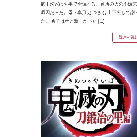
御手洗家は火事で全焼する。台所の火の不始末
原因だった。母・皐月(さつき)は土下座して謝
た。 杏子は母と親しかった […]
続きを読