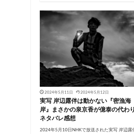
Netflix
2024年5月11日
2024年5月12日
実写 岸辺露伴は動かない『密漁海
岸』まさかの泉京香が億泰の代わ
ネタバレ感想
2024年5月10日NHKで放送された実写 岸辺露