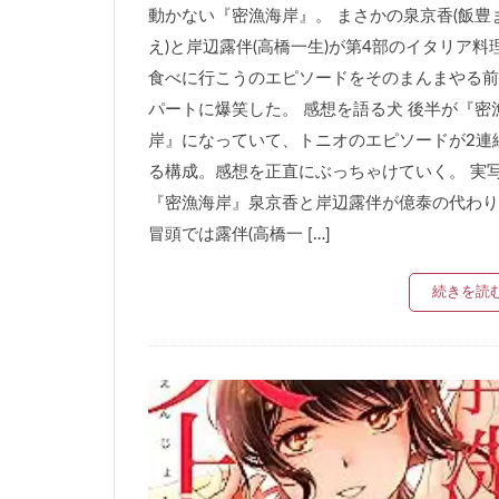
動かない『密漁海岸』。 まさかの泉京香(飯豊
え)と岸辺露伴(高橋一生)が第4部のイタリア料
食べに行こうのエピソードをそのまんまやる前
パートに爆笑した。 感想を語る犬 後半が『密
岸』になっていて、トニオのエピソードが2連
る構成。感想を正直にぶっちゃけていく。 実
『密漁海岸』泉京香と岸辺露伴が億泰の代わり
冒頭では露伴(高橋一 […]
続きを読