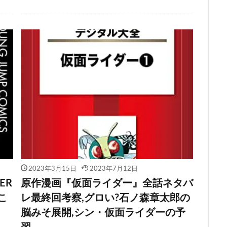
2023年3月15日
2023年7月12日
ER
原作漫画『仮面ライダー』全話ネタバ
こ
レ最終回考察,グロい?石ノ森章太郎の
脳みそ展開,シン・仮面ライダーの予