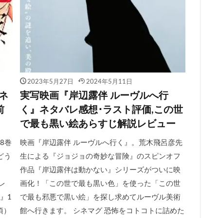
2023年5月27日
2024年5月11日
ネ
実写映画『岸辺露伴 ルーヴルへ行
前
く』ネタバレ感想･ラスト評価,この世
で最も黒い絵あらすじ解説レビュー
8巻
映画『岸辺露伴 ルーヴルへ行く』。荒木飛呂彦先
どう
生による『ジョジョの奇妙な冒険』のスピンオフ
作品『岸辺露伴は動かない』シリーズがついに映
レ
画化！「この世で最も黒い色」を使った「この世
』1
で最も邪悪で黒い絵」を探し求めてルーヴル美術
頃）
館へ行きます。 シネマグ 恐怖をコトコトに詰めた