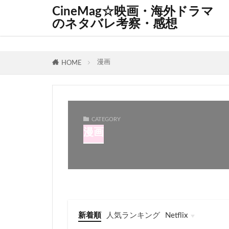
CineMag☆映画・海外ドラマ
のネタバレ考察・感想
漫画
HOME
CATEGORY
漫画
新着順
人気ランキング
Netflix