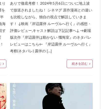
まり
ありで徹底考察！ 2024年5月6日についに地上波
理を
で放送されましたね！ シネマグ 原作漫画との違い
半
も比較しながら、独自の視点で解説していきま
漁海
す！ ↓映画『岸辺露伴 ルーヴルへ行く』の感想・
続す
評価レビュー,キャスト解説は下記記事へ↓ →劇場
写
版次作『岸辺露伴は動かない 懺悔室』のネタバレ
！
レビューはこちら← 『岸辺露伴 ルーヴルへ行く』
考察(ネタバレ) 露伴の […]
む
続きを読む