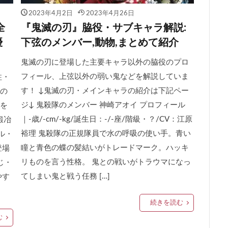
2023年4月2日
2023年4月26日
全
『鬼滅の刃』脇役・サブキャラ解説:
優
下弦のメンバー,動物,まとめて紹介
鬼滅の刃に登場した主要キャラ以外の脇役のプロ
フィール、上弦以外の弱い鬼などを解説していま
柱・
す！ ↓鬼滅の刃・メインキャラの紹介は下記ペー
の
ジ↓ 鬼殺隊のメンバー 神崎アオイ プロフィール
を
｜-歳/-cm/-kg/誕生日：-/-座/階級・？/CV：江原
鍛冶
裕理 鬼殺隊の正規隊員で水の呼吸の使い手。青い
ル・
瞳と青色の蝶の髪結いがトレードマーク。ハッキ
登場
リものを言う性格。 鬼との戦いがトラウマになっ
じ・
てしまい鬼と戦う任務 […]
やす
続きを読む
む