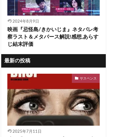
2024年8月9日
映画『忌怪島/きかいじま』ネタバレ考
察ラスト＆メタバース解説!感想,あらす
じ結末評価
最新の投稿
サスペンス
2025年7月11日