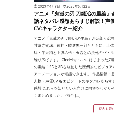
2023年4月9日
2023年5月22日
アニメ『鬼滅の刃 刀鍛冶の里編』
話ネタバレ感想あらすじ解説！声
CV:キャラクター紹介
アニメ『鬼滅の刃 刀鍛冶の里編』炭治郎が恋
甘露寺蜜璃、霞柱・時透無一郎とともに、上弦
肆・半天狗と上弦の伍・玉壺との決死のバトル
繰り広げます。 CineMag ついにはじまった刀
の里編！2Dと3Dを駆使した圧倒的なビジュア
アニメーションが堪能できます。 作品情報・
人物・声優CV 各エピソードのネタバレあらす
感想 これらを知りたい人向けに内容をわかり
くまとめました。 (前半 […]
続きを読