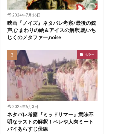
2024年7月16日
映画『ノイズ』ネタバレ考察/最後の銃
声,ひまわりの絵＆アイスの解釈,黒いち
じくのメタファー,noise
ホラー
2025年5月3日
ネタバレ考察『ミッドサマー』意味不
明なラストの解釈！ペレや人肉ミート
パイあらすじ伏線