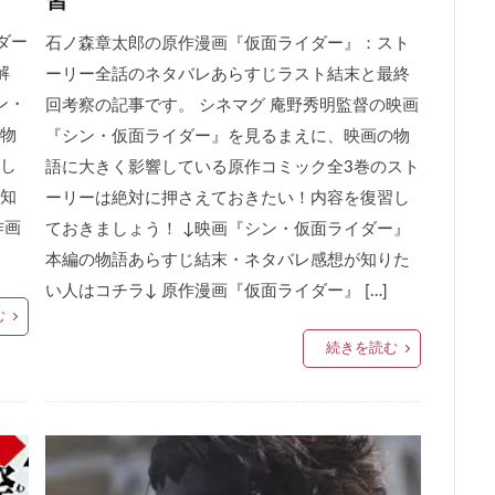
習
ダー
石ノ森章太郎の原作漫画『仮面ライダー』：スト
解
ーリー全話のネタバレあらすじラスト結末と最終
ン・
回考察の記事です。 シネマグ 庵野秀明監督の映画
物
『シン・仮面ライダー』を見るまえに、映画の物
し
語に大きく影響している原作コミック全3巻のスト
知
ーリーは絶対に押さえておきたい！内容を復習し
作画
ておきましょう！ ↓映画『シン・仮面ライダー』
本編の物語あらすじ結末・ネタバレ感想が知りた
い人はコチラ↓ 原作漫画『仮面ライダー』 […]
む
続きを読む