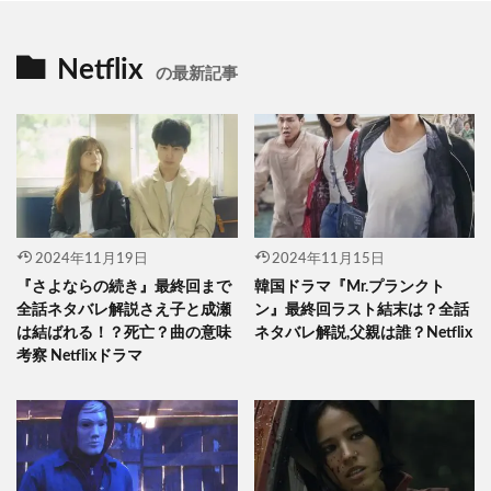
Netflix
の最新記事
2024年11月19日
2024年11月15日
『さよならの続き』最終回まで
韓国ドラマ『Mr.プランクト
全話ネタバレ解説さえ子と成瀬
ン』最終回ラスト結末は？全話
は結ばれる！？死亡？曲の意味
ネタバレ解説,父親は誰？Netflix
考察 Netflixドラマ