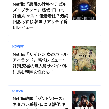
Netflix『悪魔の計略〜デビル
ズ・プラン〜』感想･口コミ
評価,キャスト,優勝者は？最終
回あらすじ,韓国リアリティ番
組レビュー
関連記事
Netflix『サイレン 炎のバトル
アイランド』感想レビュー･
評判,究極の無人島サバイバル
に挑む韓国女性たち！
関連記事
Netflix韓国『ゾンビバース』
ネタバレ感想･口コミ評価,キ