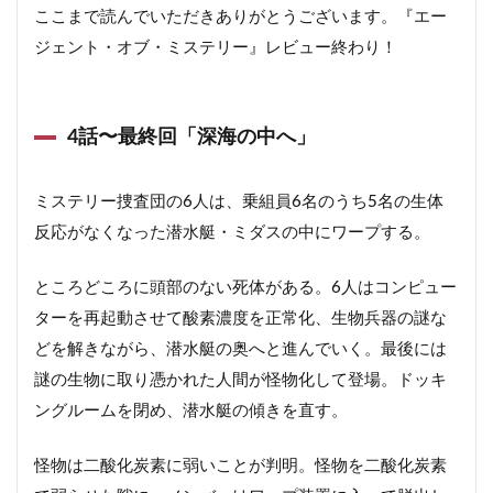
ここまで読んでいただきありがとうございます。『エー
ジェント・オブ・ミステリー』レビュー終わり！
4話〜最終回「深海の中へ」
ミステリー捜査団の6人は、乗組員6名のうち5名の生体
反応がなくなった潜水艇・ミダスの中にワープする。
ところどころに頭部のない死体がある。6人はコンピュー
ターを再起動させて酸素濃度を正常化、生物兵器の謎な
どを解きながら、潜水艇の奥へと進んでいく。最後には
謎の生物に取り憑かれた人間が怪物化して登場。ドッキ
ングルームを閉め、潜水艇の傾きを直す。
怪物は二酸化炭素に弱いことが判明。怪物を二酸化炭素