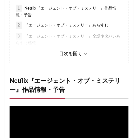
1
Netflix『エージェント・オブ・ミステリー』作品情
報・予告
2
『エージェント・オブ・ミステリー』あらすじ
3
『エージェント・オブ・ミステリー』全話ネタバレあ
らすじ感想
3.1
1話〜3話「悪魔の司祭」
3.2
4話〜最終回「深海の中へ」
4
最終回までの感想・評価・シーズン2は？
Netflix『エージェント・オブ・ミステリ
4.1
Netflixの韓国リアリティ番組：関連記事
ー』作品情報・予告