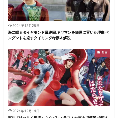
2024年12月25日
海に眠るダイヤモンド最終回,ギヤマンを部屋に置いた理由,ペ
ンダントを返すタイミング考察＆解説
邦画
2024年12月14日
実写『はたらく細胞』ネタバレ・ラスト結末まで解説,絶望の