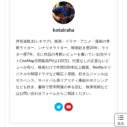
kotairaha
伊良波航太(シネマグ)。映画・ドラマ・アニメ・漫画の考
察ライター。シナリオライター。映画好き歴20年。ライ
ター歴7年。主に作品の考察レビューを書いている(当サイ
トCineMag月間最高PVは120万)。忖度なしの正直なレビ
ューが売り。映画だけで年間100本以上鑑賞。Netflixオリ
ジナルや韓国ドラマなど幅広く視聴。好きなジャンルは
サスペンス。サバイバル系リアリティ番組やボクシング
なども好き。趣味で哲学関連の本を読む。執筆依頼など
はお問い合わせフォームからご相談ください。
目次