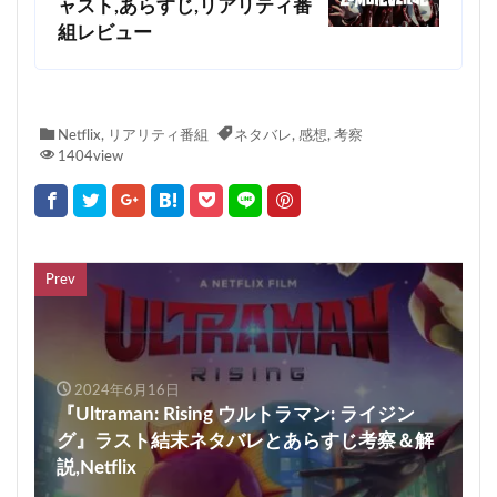
ャスト,あらすじ,リアリティ番
組レビュー
Netflix
,
リアリティ番組
ネタバレ
,
感想
,
考察
1404view
Prev
2024年6月16日
『Ultraman: Rising ウルトラマン: ライジン
グ』ラスト結末ネタバレとあらすじ考察＆解
説,Netflix