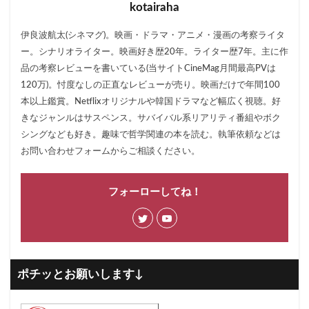
kotairaha
伊良波航太(シネマグ)。映画・ドラマ・アニメ・漫画の考察ライタ
ー。シナリオライター。映画好き歴20年。ライター歴7年。主に作
品の考察レビューを書いている(当サイトCineMag月間最高PVは
120万)。忖度なしの正直なレビューが売り。映画だけで年間100
本以上鑑賞。Netflixオリジナルや韓国ドラマなど幅広く視聴。好
きなジャンルはサスペンス。サバイバル系リアリティ番組やボク
シングなども好き。趣味で哲学関連の本を読む。執筆依頼などは
お問い合わせフォームからご相談ください。
フォーローしてね！
ポチッとお願いします↓