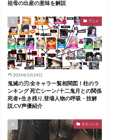
祖母の出産の意味を解説
アニメ
2024年3月24日
鬼滅の刃:全キャラ一覧相関図！柱のラ
ンキング 死亡シーン/十二鬼月との関係
死者+生き残り,登場人物の呼吸・技解
説,CV声優紹介
サスペンス