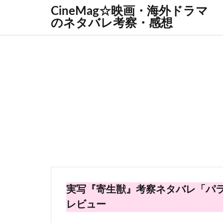
CineMag☆映画・海外ドラマ
のネタバレ考察・感想
実写『寄生獣』考察ネタバレ「パ
レビュー