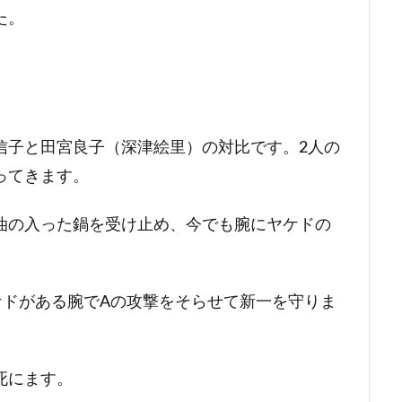
た。
信子と田宮良子（深津絵里）の対比です。2人の
ってきます。
油の入った鍋を受け止め、今でも腕にヤケドの
ケドがある腕でAの攻撃をそらせて新一を守りま
死にます。