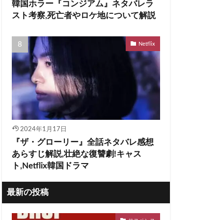
韓国ホラー『コンジアム』ネタバレラ
スト考察,死亡者やロケ地について解説
Netflix
2024年1月17日
『ザ・グローリー』全話ネタバレ感想
あらすじ解説,壮絶な復讐劇!キャス
ト,Netflix韓国ドラマ
最新の投稿