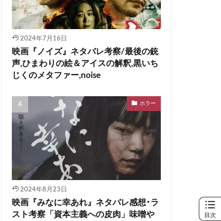
2024年7月16日
映画『ノイズ』ネタバレ考察/最後の銃
声,ひまわりの絵＆アイスの解釈,黒いち
じくのメタファー,noise
ホラー
2024年8月23日
映画『みなに幸あれ』ネタバレ感想･ラ
スト考察「資本主義への皮肉」味噌や
目次