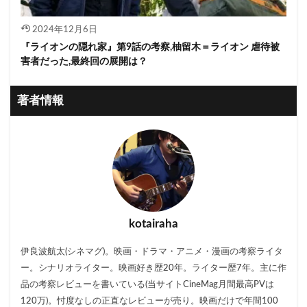
2024年12月6日
『ライオンの隠れ家』第9話の考察,柚留木＝ライオン 虐待被
害者だった,最終回の展開は？
著者情報
kotairaha
伊良波航太(シネマグ)。映画・ドラマ・アニメ・漫画の考察ライタ
ー。シナリオライター。映画好き歴20年。ライター歴7年。主に作
品の考察レビューを書いている(当サイトCineMag月間最高PVは
120万)。忖度なしの正直なレビューが売り。映画だけで年間100