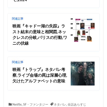
て,2024
関連記事
映画『キャドー湖の失踪』ラ
スト結末の意味と相関図,ネッ
クレスの分岐,パリスの行動,ワ
ニの伏線
関連記事
映画『トラップ』ネタバレ考
察,ライブ会場の罠は深層心理,
欠けたアルファベットの意味
Netflix
,
SF・ファンタジー
ネタバレ
,
全話あらすじ