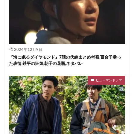
2024年12月9日
『海に眠るダイヤモンド』7話の伏線まとめ考察,百合子曇っ
た表情,鉄平の狂気,朝子の花瓶,ネタバレ
ヒューマンドラマ