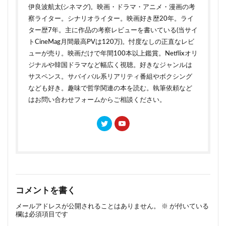
伊良波航太(シネマグ)。映画・ドラマ・アニメ・漫画の考
察ライター。シナリオライター。映画好き歴20年。ライ
ター歴7年。主に作品の考察レビューを書いている(当サイ
トCineMag月間最高PVは120万)。忖度なしの正直なレビ
ューが売り。映画だけで年間100本以上鑑賞。Netflixオリ
ジナルや韓国ドラマなど幅広く視聴。好きなジャンルは
サスペンス。サバイバル系リアリティ番組やボクシング
なども好き。趣味で哲学関連の本を読む。執筆依頼など
はお問い合わせフォームからご相談ください。
コメントを書く
メールアドレスが公開されることはありません。
※
が付いている
欄は必須項目です