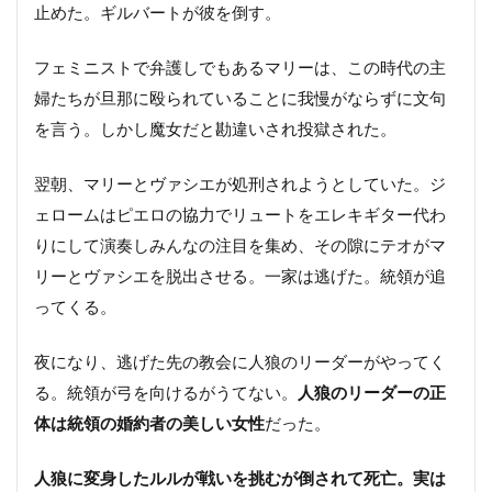
止めた。ギルバートが彼を倒す。
フェミニストで弁護しでもあるマリーは、この時代の主
婦たちが旦那に殴られていることに我慢がならずに文句
を言う。しかし魔女だと勘違いされ投獄された。
翌朝、マリーとヴァシエが処刑されようとしていた。ジ
ェロームはピエロの協力でリュートをエレキギター代わ
りにして演奏しみんなの注目を集め、その隙にテオがマ
リーとヴァシエを脱出させる。一家は逃げた。統領が追
ってくる。
夜になり、逃げた先の教会に人狼のリーダーがやってく
る。統領が弓を向けるがうてない。
人狼のリーダーの正
体は統領の婚約者の美しい女性
だった。
人狼に変身したルルが戦いを挑むが倒されて死亡。実は