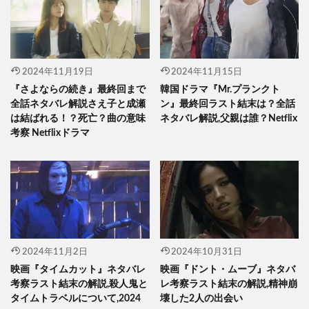
2024年11月19日
2024年11月15日
『さよならの続き』最終回まで
韓国ドラマ『Mr.プランクト
全話ネタバレ解説さえ子と成瀬
ン』最終回ラスト結末は？全話
は結ばれる！？死亡？曲の意味
ネタバレ解説,父親は誰？Netflix
考察 Netflixドラマ
2024年11月2日
2024年10月31日
映画『タイムカット』ネタバレ
映画『ドント・ムーブ』ネタバ
考察ラスト結末の解説,殺人鬼と
レ考察ラスト結末の解説,精神崩
タイムトラベルについて,2024
壊した2人の出会い