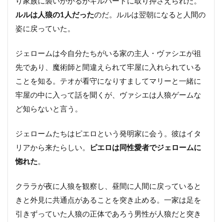
り家族に襲いかかるがギルバートに取り押さえられた。
ルルは人狼の1人だった
のだ。ルルは翌朝になると人間の
姿に戻っていた。
ジェロームは今自分たちがいる家の主人・ヴァシエが祖
先であり、魔術師と間違えられて牢屋に入れられている
ことを知る。テオが看守になりすましてマリーと一緒に
牢屋の中に入って話を聞くが、ヴァシエは人狼ゲームな
ど知らないと言う。
ジェロームたちはピエロという発明家に会う。彼はイタ
リアから来たらしい。
ピエロは同性愛者でジェロームに
惚れた
。
クララが夜に人狼を観察し、昼間に人間に戻っていると
きと外見に共通点があることを突き止める。一家は足を
引きずっていた人狼の正体であろう男性が人狼だと突き