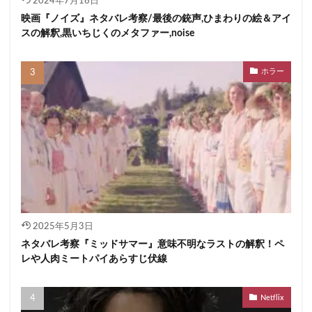
2024年7月16日
映画『ノイズ』ネタバレ考察/最後の銃声,ひまわりの絵＆アイ
スの解釈,黒いちじくのメタファー,noise
ホラー
2025年5月3日
ネタバレ考察『ミッドサマー』意味不明なラストの解釈！ペ
レや人肉ミートパイあらすじ伏線
Netflix