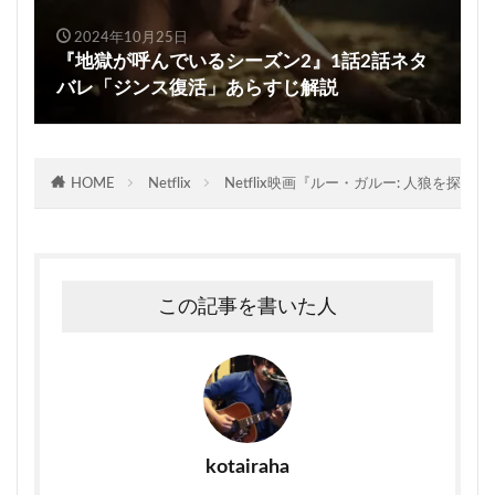
2024年10月25日
『地獄が呼んでいるシーズン2』1話2話ネタ
バレ「ジンス復活」あらすじ解説
HOME
Netflix
Netflix映画『ルー・ガルー: 人狼を探
この記事を書いた人
kotairaha